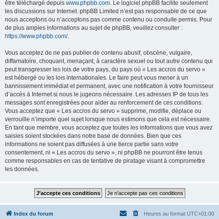
être téléchargé depuis
www.phpbb.com
. Le logiciel phpBB facilite seulement
les discussions sur Internet. phpBB Limited n’est pas responsable de ce que
nous acceptons ou n’acceptons pas comme contenu ou conduite permis. Pour
de plus amples informations au sujet de phpBB, veuillez consulter :
https://www.phpbb.com/
.
Vous acceptez de ne pas publier de contenu abusif, obscène, vulgaire,
diffamatoire, choquant, menaçant, à caractère sexuel ou tout autre contenu qui
peut transgresser les lois de votre pays, du pays où « Les accros du servo »
est hébergé ou les lois internationales. Le faire peut vous mener à un
bannissement immédiat et permanent, avec une notification à votre fournisseur
d’accès à Internet si nous le jugeons nécessaire. Les adresses IP de tous les
messages sont enregistrées pour aider au renforcement de ces conditions.
Vous acceptez que « Les accros du servo » supprime, modifie, déplace ou
verrouille n’importe quel sujet lorsque nous estimons que cela est nécessaire.
En tant que membre, vous acceptez que toutes les informations que vous avez
saisies soient stockées dans notre base de données. Bien que ces
informations ne soient pas diffusées à une tierce partie sans votre
consentement, ni « Les accros du servo », ni phpBB ne pourront être tenus
comme responsables en cas de tentative de piratage visant à compromettre
les données.
Index du forum
Heures au format
UTC+01:00