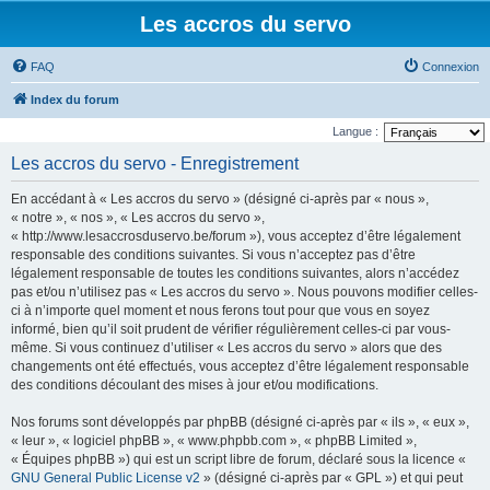
Les accros du servo
FAQ
Connexion
Index du forum
Langue :
Les accros du servo - Enregistrement
En accédant à « Les accros du servo » (désigné ci-après par « nous »,
« notre », « nos », « Les accros du servo »,
« http://www.lesaccrosduservo.be/forum »), vous acceptez d’être légalement
responsable des conditions suivantes. Si vous n’acceptez pas d’être
légalement responsable de toutes les conditions suivantes, alors n’accédez
pas et/ou n’utilisez pas « Les accros du servo ». Nous pouvons modifier celles-
ci à n’importe quel moment et nous ferons tout pour que vous en soyez
informé, bien qu’il soit prudent de vérifier régulièrement celles-ci par vous-
même. Si vous continuez d’utiliser « Les accros du servo » alors que des
changements ont été effectués, vous acceptez d’être légalement responsable
des conditions découlant des mises à jour et/ou modifications.
Nos forums sont développés par phpBB (désigné ci-après par « ils », « eux »,
« leur », « logiciel phpBB », « www.phpbb.com », « phpBB Limited »,
« Équipes phpBB ») qui est un script libre de forum, déclaré sous la licence «
GNU General Public License v2
» (désigné ci-après par « GPL ») et qui peut