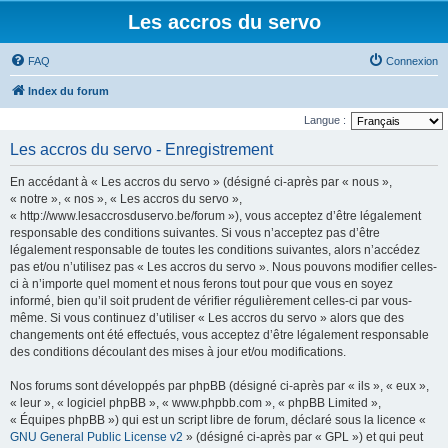
Les accros du servo
FAQ
Connexion
Index du forum
Langue :
Les accros du servo - Enregistrement
En accédant à « Les accros du servo » (désigné ci-après par « nous »,
« notre », « nos », « Les accros du servo »,
« http://www.lesaccrosduservo.be/forum »), vous acceptez d’être légalement
responsable des conditions suivantes. Si vous n’acceptez pas d’être
légalement responsable de toutes les conditions suivantes, alors n’accédez
pas et/ou n’utilisez pas « Les accros du servo ». Nous pouvons modifier celles-
ci à n’importe quel moment et nous ferons tout pour que vous en soyez
informé, bien qu’il soit prudent de vérifier régulièrement celles-ci par vous-
même. Si vous continuez d’utiliser « Les accros du servo » alors que des
changements ont été effectués, vous acceptez d’être légalement responsable
des conditions découlant des mises à jour et/ou modifications.
Nos forums sont développés par phpBB (désigné ci-après par « ils », « eux »,
« leur », « logiciel phpBB », « www.phpbb.com », « phpBB Limited »,
« Équipes phpBB ») qui est un script libre de forum, déclaré sous la licence «
GNU General Public License v2
» (désigné ci-après par « GPL ») et qui peut