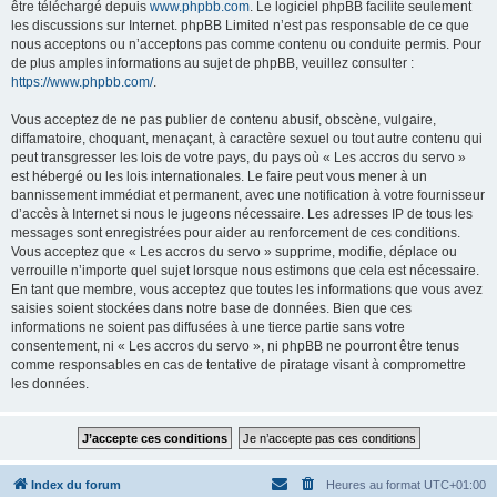
être téléchargé depuis
www.phpbb.com
. Le logiciel phpBB facilite seulement
les discussions sur Internet. phpBB Limited n’est pas responsable de ce que
nous acceptons ou n’acceptons pas comme contenu ou conduite permis. Pour
de plus amples informations au sujet de phpBB, veuillez consulter :
https://www.phpbb.com/
.
Vous acceptez de ne pas publier de contenu abusif, obscène, vulgaire,
diffamatoire, choquant, menaçant, à caractère sexuel ou tout autre contenu qui
peut transgresser les lois de votre pays, du pays où « Les accros du servo »
est hébergé ou les lois internationales. Le faire peut vous mener à un
bannissement immédiat et permanent, avec une notification à votre fournisseur
d’accès à Internet si nous le jugeons nécessaire. Les adresses IP de tous les
messages sont enregistrées pour aider au renforcement de ces conditions.
Vous acceptez que « Les accros du servo » supprime, modifie, déplace ou
verrouille n’importe quel sujet lorsque nous estimons que cela est nécessaire.
En tant que membre, vous acceptez que toutes les informations que vous avez
saisies soient stockées dans notre base de données. Bien que ces
informations ne soient pas diffusées à une tierce partie sans votre
consentement, ni « Les accros du servo », ni phpBB ne pourront être tenus
comme responsables en cas de tentative de piratage visant à compromettre
les données.
Index du forum
Heures au format
UTC+01:00