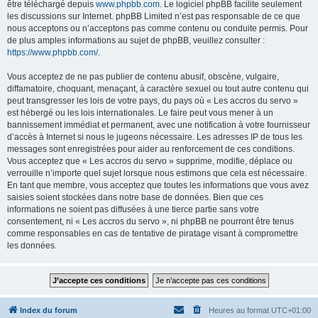
être téléchargé depuis
www.phpbb.com
. Le logiciel phpBB facilite seulement
les discussions sur Internet. phpBB Limited n’est pas responsable de ce que
nous acceptons ou n’acceptons pas comme contenu ou conduite permis. Pour
de plus amples informations au sujet de phpBB, veuillez consulter :
https://www.phpbb.com/
.
Vous acceptez de ne pas publier de contenu abusif, obscène, vulgaire,
diffamatoire, choquant, menaçant, à caractère sexuel ou tout autre contenu qui
peut transgresser les lois de votre pays, du pays où « Les accros du servo »
est hébergé ou les lois internationales. Le faire peut vous mener à un
bannissement immédiat et permanent, avec une notification à votre fournisseur
d’accès à Internet si nous le jugeons nécessaire. Les adresses IP de tous les
messages sont enregistrées pour aider au renforcement de ces conditions.
Vous acceptez que « Les accros du servo » supprime, modifie, déplace ou
verrouille n’importe quel sujet lorsque nous estimons que cela est nécessaire.
En tant que membre, vous acceptez que toutes les informations que vous avez
saisies soient stockées dans notre base de données. Bien que ces
informations ne soient pas diffusées à une tierce partie sans votre
consentement, ni « Les accros du servo », ni phpBB ne pourront être tenus
comme responsables en cas de tentative de piratage visant à compromettre
les données.
Index du forum
Heures au format
UTC+01:00