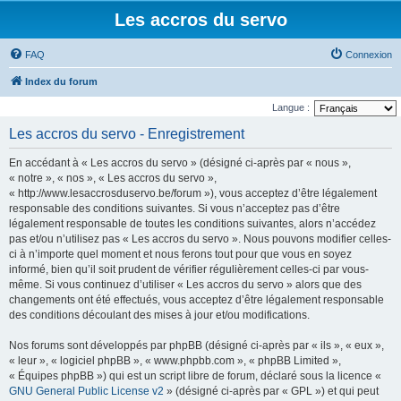
Les accros du servo
FAQ
Connexion
Index du forum
Langue :
Les accros du servo - Enregistrement
En accédant à « Les accros du servo » (désigné ci-après par « nous »,
« notre », « nos », « Les accros du servo »,
« http://www.lesaccrosduservo.be/forum »), vous acceptez d’être légalement
responsable des conditions suivantes. Si vous n’acceptez pas d’être
légalement responsable de toutes les conditions suivantes, alors n’accédez
pas et/ou n’utilisez pas « Les accros du servo ». Nous pouvons modifier celles-
ci à n’importe quel moment et nous ferons tout pour que vous en soyez
informé, bien qu’il soit prudent de vérifier régulièrement celles-ci par vous-
même. Si vous continuez d’utiliser « Les accros du servo » alors que des
changements ont été effectués, vous acceptez d’être légalement responsable
des conditions découlant des mises à jour et/ou modifications.
Nos forums sont développés par phpBB (désigné ci-après par « ils », « eux »,
« leur », « logiciel phpBB », « www.phpbb.com », « phpBB Limited »,
« Équipes phpBB ») qui est un script libre de forum, déclaré sous la licence «
GNU General Public License v2
» (désigné ci-après par « GPL ») et qui peut