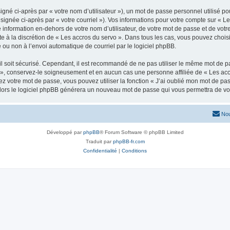
gné ci-après par « votre nom d’utilisateur »), un mot de passe personnel utilisé po
signée ci-après par « votre courriel »). Vos informations pour votre compte sur « Le
nformation en-dehors de votre nom d’utilisateur, de votre mot de passe et de votre
ste à la discrétion de « Les accros du servo ». Dans tous les cas, vous pouvez chois
 ou non à l’envoi automatique de courriel par le logiciel phpBB.
l soit sécurisé. Cependant, il est recommandé de ne pas utiliser le même mot de pas
 », conservez-le soigneusement et en aucun cas une personne affiliée de « Les acc
 votre mot de passe, vous pouvez utiliser la fonction « J’ai oublié mon mot de pa
, alors le logiciel phpBB générera un nouveau mot de passe qui vous permettra de v
Nou
Développé par
phpBB
® Forum Software © phpBB Limited
Traduit par
phpBB-fr.com
Confidentialité
|
Conditions