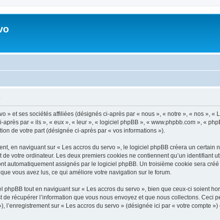
vo
é
 » et ses sociétés affiliées (désignés ci-après par « nous », « notre », « nos », « 
après par « ils », « eux », « leur », « logiciel phpBB », « www.phpbb.com », « php
tion de votre part (désignée ci-après par « vos informations »).
, en naviguant sur « Les accros du servo », le logiciel phpBB créera un certain no
 de votre ordinateur. Les deux premiers cookies ne contiennent qu’un identifiant util
 sont automatiquement assignés par le logiciel phpBB. Un troisième cookie sera créé
ts que vous avez lus, ce qui améliore votre navigation sur le forum.
 phpBB tout en naviguant sur « Les accros du servo », bien que ceux-ci soient ho
de récupérer l’information que vous nous envoyez et que nous collectons. Ceci peut 
 »), l’enregistrement sur « Les accros du servo » (désignée ici par « votre compte 