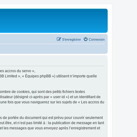
S’enregistrer
Connexion
Les accros du servo »,
BB Limited », « Équipes phpBB ») utilisent n’importe quelle
mbre de cookies, qui sont des petits fichiers textes
isateur (désigné ci-après par « user-id ») et un identifiant de
 une fois que vous naviguerez sur les sujets de « Les accros du
rs de portée du document qui est prévu pour couvrir seulement
être, et n’est pas limité à : la publication de message en tant
») et les messages que vous envoyez après l’enregistrement et