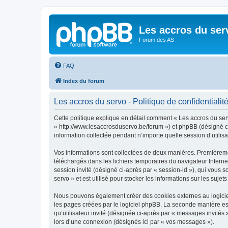
Les accros du ser
Forum des AS
FAQ
Index du forum
Les accros du servo - Politique de confidentialit
Cette politique explique en détail comment « Les accros du servo
« http://www.lesaccrosduservo.be/forum ») et phpBB (désigné ci-
information collectée pendant n’importe quelle session d’utilisa
Vos informations sont collectées de deux manières. Premièrement
téléchargés dans les fichiers temporaires du navigateur Internet
session invité (désigné ci-après par « session-id »), qui vous
servo » et est utilisé pour stocker les informations sur les suje
Nous pouvons également créer des cookies externes au logiciel
les pages créées par le logiciel phpBB. La seconde manière est 
qu’utilisateur invité (désignée ci-après par « messages invités
lors d’une connexion (désignés ici par « vos messages »).