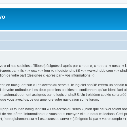
vo
é
 » et ses sociétés affiliées (désignés ci-après par « nous », « notre », « nos », « 
après par « ils », « eux », « leur », « logiciel phpBB », « www.phpbb.com », « php
tion de votre part (désignée ci-après par « vos informations »).
, en naviguant sur « Les accros du servo », le logiciel phpBB créera un certain no
 de votre ordinateur. Les deux premiers cookies ne contiennent qu’un identifiant util
 sont automatiquement assignés par le logiciel phpBB. Un troisième cookie sera créé
ts que vous avez lus, ce qui améliore votre navigation sur le forum.
 phpBB tout en naviguant sur « Les accros du servo », bien que ceux-ci soient ho
de récupérer l’information que vous nous envoyez et que nous collectons. Ceci peut 
 »), l’enregistrement sur « Les accros du servo » (désignée ici par « votre compte 