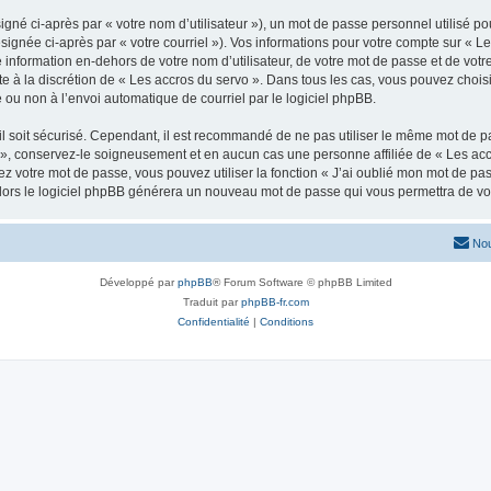
gné ci-après par « votre nom d’utilisateur »), un mot de passe personnel utilisé po
signée ci-après par « votre courriel »). Vos informations pour votre compte sur « Le
nformation en-dehors de votre nom d’utilisateur, de votre mot de passe et de votre
ste à la discrétion de « Les accros du servo ». Dans tous les cas, vous pouvez chois
 ou non à l’envoi automatique de courriel par le logiciel phpBB.
l soit sécurisé. Cependant, il est recommandé de ne pas utiliser le même mot de pas
 », conservez-le soigneusement et en aucun cas une personne affiliée de « Les acc
 votre mot de passe, vous pouvez utiliser la fonction « J’ai oublié mon mot de pa
, alors le logiciel phpBB générera un nouveau mot de passe qui vous permettra de v
Nou
Développé par
phpBB
® Forum Software © phpBB Limited
Traduit par
phpBB-fr.com
Confidentialité
|
Conditions