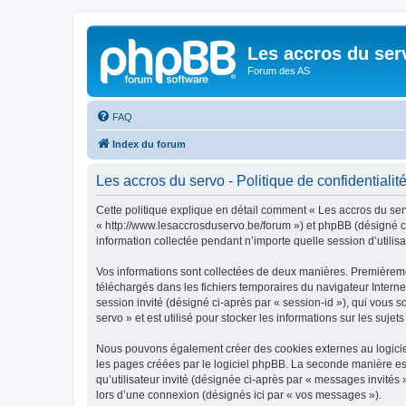
Les accros du ser
Forum des AS
FAQ
Index du forum
Les accros du servo - Politique de confidentialit
Cette politique explique en détail comment « Les accros du servo
« http://www.lesaccrosduservo.be/forum ») et phpBB (désigné ci-
information collectée pendant n’importe quelle session d’utilisa
Vos informations sont collectées de deux manières. Premièrement
téléchargés dans les fichiers temporaires du navigateur Internet
session invité (désigné ci-après par « session-id »), qui vous
servo » et est utilisé pour stocker les informations sur les suje
Nous pouvons également créer des cookies externes au logiciel
les pages créées par le logiciel phpBB. La seconde manière est 
qu’utilisateur invité (désignée ci-après par « messages invités
lors d’une connexion (désignés ici par « vos messages »).