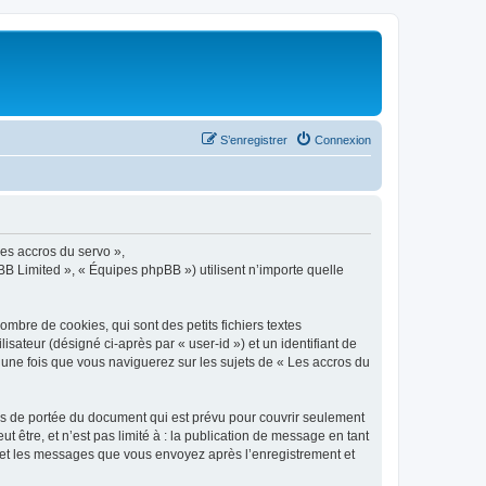
S’enregistrer
Connexion
Les accros du servo »,
BB Limited », « Équipes phpBB ») utilisent n’importe quelle
mbre de cookies, qui sont des petits fichiers textes
isateur (désigné ci-après par « user-id ») et un identifiant de
 une fois que vous naviguerez sur les sujets de « Les accros du
rs de portée du document qui est prévu pour couvrir seulement
être, et n’est pas limité à : la publication de message en tant
») et les messages que vous envoyez après l’enregistrement et