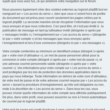
sujets que vous avez lus, ce qui améliore votre navigation sur le forum.
Nous pouvons également créer des cookies externes au logiciel phpBB tout en
naviguant sur « Les accros du servo », bien que ceux-ci soient hors de portée
du document qui est prévu pour couvrir seulement les pages créées par le
logiciel phpBB. La seconde manière est de récupérer l’information que vous
nous envoyez et que nous collectons. Ceci peut être, et n’est pas limité à : la
publication de message en tant qu’utilisateur invité (désignée ci-après par
« messages invités »), l’enregistrement sur « Les accros du servo » (désignée
ici par « votre compte ») et les messages que vous envoyez après
l’enregistrement et lors d’une connexion (désignés ici par « vos messages »).
Votre compte contiendra au minimum un identifiant unique (désigné ci-après
par « votre nom d’utilisateur »), un mot de passe personnel utilisé pour la
connexion à votre compte (désigné ci-après par « votre mot de passe »), et
une adresse courriel personnelle valide (désignée ci-après par « votre
courriel »). Vos informations pour votre compte sur « Les accros du servo »
sont protégées par les lois de protection des données applicables dans le
pays qui nous héberge. Toute information en-dehors de votre nom d’utilisateur,
de votre mot de passe et de votre adresse courriel requise par « Les accros du
servo » durant la procédure d’enregistrement, qu’elle soit obligatoire ou non,
reste à la discrétion de « Les accros du servo ». Dans tous les cas, vous
pouvez choisir quelle information de votre compte sera affichée publiquement.
De plus, dans votre profil, vous pouvez souscrire ou non à l’envoi automatique
de courriel par le logiciel phpBB.
Votre mot de passe est crypté (hashage à sens unique) afin qu’il soit sécurisé.