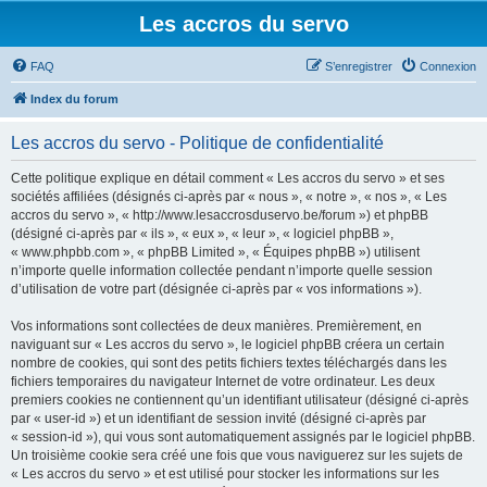
Les accros du servo
FAQ
S’enregistrer
Connexion
Index du forum
Les accros du servo - Politique de confidentialité
Cette politique explique en détail comment « Les accros du servo » et ses
sociétés affiliées (désignés ci-après par « nous », « notre », « nos », « Les
accros du servo », « http://www.lesaccrosduservo.be/forum ») et phpBB
(désigné ci-après par « ils », « eux », « leur », « logiciel phpBB »,
« www.phpbb.com », « phpBB Limited », « Équipes phpBB ») utilisent
n’importe quelle information collectée pendant n’importe quelle session
d’utilisation de votre part (désignée ci-après par « vos informations »).
Vos informations sont collectées de deux manières. Premièrement, en
naviguant sur « Les accros du servo », le logiciel phpBB créera un certain
nombre de cookies, qui sont des petits fichiers textes téléchargés dans les
fichiers temporaires du navigateur Internet de votre ordinateur. Les deux
premiers cookies ne contiennent qu’un identifiant utilisateur (désigné ci-après
par « user-id ») et un identifiant de session invité (désigné ci-après par
« session-id »), qui vous sont automatiquement assignés par le logiciel phpBB.
Un troisième cookie sera créé une fois que vous naviguerez sur les sujets de
« Les accros du servo » et est utilisé pour stocker les informations sur les