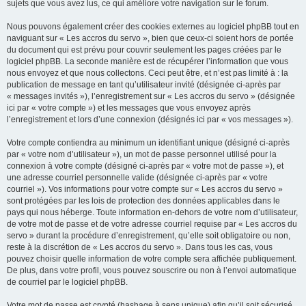
sujets que vous avez lus, ce qui améliore votre navigation sur le forum.
Nous pouvons également créer des cookies externes au logiciel phpBB tout en
naviguant sur « Les accros du servo », bien que ceux-ci soient hors de portée
du document qui est prévu pour couvrir seulement les pages créées par le
logiciel phpBB. La seconde manière est de récupérer l’information que vous
nous envoyez et que nous collectons. Ceci peut être, et n’est pas limité à : la
publication de message en tant qu’utilisateur invité (désignée ci-après par
« messages invités »), l’enregistrement sur « Les accros du servo » (désignée
ici par « votre compte ») et les messages que vous envoyez après
l’enregistrement et lors d’une connexion (désignés ici par « vos messages »).
Votre compte contiendra au minimum un identifiant unique (désigné ci-après
par « votre nom d’utilisateur »), un mot de passe personnel utilisé pour la
connexion à votre compte (désigné ci-après par « votre mot de passe »), et
une adresse courriel personnelle valide (désignée ci-après par « votre
courriel »). Vos informations pour votre compte sur « Les accros du servo »
sont protégées par les lois de protection des données applicables dans le
pays qui nous héberge. Toute information en-dehors de votre nom d’utilisateur,
de votre mot de passe et de votre adresse courriel requise par « Les accros du
servo » durant la procédure d’enregistrement, qu’elle soit obligatoire ou non,
reste à la discrétion de « Les accros du servo ». Dans tous les cas, vous
pouvez choisir quelle information de votre compte sera affichée publiquement.
De plus, dans votre profil, vous pouvez souscrire ou non à l’envoi automatique
de courriel par le logiciel phpBB.
Votre mot de passe est crypté (hashage à sens unique) afin qu’il soit sécurisé.