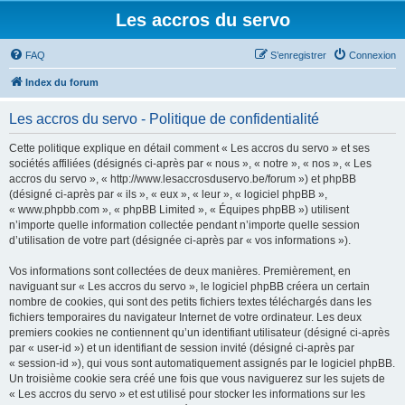
Les accros du servo
FAQ
S’enregistrer
Connexion
Index du forum
Les accros du servo - Politique de confidentialité
Cette politique explique en détail comment « Les accros du servo » et ses
sociétés affiliées (désignés ci-après par « nous », « notre », « nos », « Les
accros du servo », « http://www.lesaccrosduservo.be/forum ») et phpBB
(désigné ci-après par « ils », « eux », « leur », « logiciel phpBB »,
« www.phpbb.com », « phpBB Limited », « Équipes phpBB ») utilisent
n’importe quelle information collectée pendant n’importe quelle session
d’utilisation de votre part (désignée ci-après par « vos informations »).
Vos informations sont collectées de deux manières. Premièrement, en
naviguant sur « Les accros du servo », le logiciel phpBB créera un certain
nombre de cookies, qui sont des petits fichiers textes téléchargés dans les
fichiers temporaires du navigateur Internet de votre ordinateur. Les deux
premiers cookies ne contiennent qu’un identifiant utilisateur (désigné ci-après
par « user-id ») et un identifiant de session invité (désigné ci-après par
« session-id »), qui vous sont automatiquement assignés par le logiciel phpBB.
Un troisième cookie sera créé une fois que vous naviguerez sur les sujets de
« Les accros du servo » et est utilisé pour stocker les informations sur les