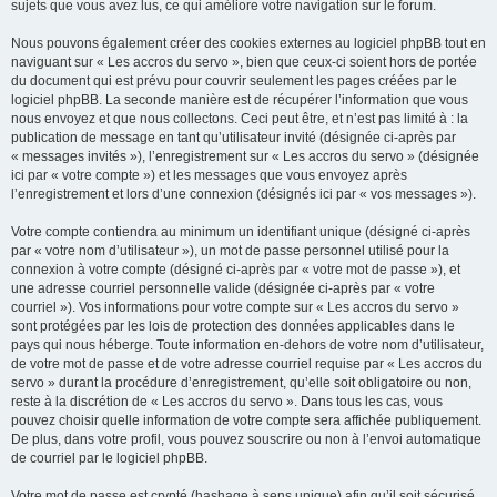
sujets que vous avez lus, ce qui améliore votre navigation sur le forum.
Nous pouvons également créer des cookies externes au logiciel phpBB tout en
naviguant sur « Les accros du servo », bien que ceux-ci soient hors de portée
du document qui est prévu pour couvrir seulement les pages créées par le
logiciel phpBB. La seconde manière est de récupérer l’information que vous
nous envoyez et que nous collectons. Ceci peut être, et n’est pas limité à : la
publication de message en tant qu’utilisateur invité (désignée ci-après par
« messages invités »), l’enregistrement sur « Les accros du servo » (désignée
ici par « votre compte ») et les messages que vous envoyez après
l’enregistrement et lors d’une connexion (désignés ici par « vos messages »).
Votre compte contiendra au minimum un identifiant unique (désigné ci-après
par « votre nom d’utilisateur »), un mot de passe personnel utilisé pour la
connexion à votre compte (désigné ci-après par « votre mot de passe »), et
une adresse courriel personnelle valide (désignée ci-après par « votre
courriel »). Vos informations pour votre compte sur « Les accros du servo »
sont protégées par les lois de protection des données applicables dans le
pays qui nous héberge. Toute information en-dehors de votre nom d’utilisateur,
de votre mot de passe et de votre adresse courriel requise par « Les accros du
servo » durant la procédure d’enregistrement, qu’elle soit obligatoire ou non,
reste à la discrétion de « Les accros du servo ». Dans tous les cas, vous
pouvez choisir quelle information de votre compte sera affichée publiquement.
De plus, dans votre profil, vous pouvez souscrire ou non à l’envoi automatique
de courriel par le logiciel phpBB.
Votre mot de passe est crypté (hashage à sens unique) afin qu’il soit sécurisé.