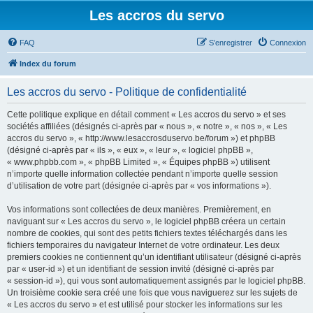
Les accros du servo
FAQ
S’enregistrer
Connexion
Index du forum
Les accros du servo - Politique de confidentialité
Cette politique explique en détail comment « Les accros du servo » et ses
sociétés affiliées (désignés ci-après par « nous », « notre », « nos », « Les
accros du servo », « http://www.lesaccrosduservo.be/forum ») et phpBB
(désigné ci-après par « ils », « eux », « leur », « logiciel phpBB »,
« www.phpbb.com », « phpBB Limited », « Équipes phpBB ») utilisent
n’importe quelle information collectée pendant n’importe quelle session
d’utilisation de votre part (désignée ci-après par « vos informations »).
Vos informations sont collectées de deux manières. Premièrement, en
naviguant sur « Les accros du servo », le logiciel phpBB créera un certain
nombre de cookies, qui sont des petits fichiers textes téléchargés dans les
fichiers temporaires du navigateur Internet de votre ordinateur. Les deux
premiers cookies ne contiennent qu’un identifiant utilisateur (désigné ci-après
par « user-id ») et un identifiant de session invité (désigné ci-après par
« session-id »), qui vous sont automatiquement assignés par le logiciel phpBB.
Un troisième cookie sera créé une fois que vous naviguerez sur les sujets de
« Les accros du servo » et est utilisé pour stocker les informations sur les