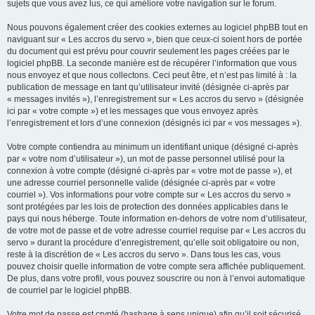
sujets que vous avez lus, ce qui améliore votre navigation sur le forum.
Nous pouvons également créer des cookies externes au logiciel phpBB tout en
naviguant sur « Les accros du servo », bien que ceux-ci soient hors de portée
du document qui est prévu pour couvrir seulement les pages créées par le
logiciel phpBB. La seconde manière est de récupérer l’information que vous
nous envoyez et que nous collectons. Ceci peut être, et n’est pas limité à : la
publication de message en tant qu’utilisateur invité (désignée ci-après par
« messages invités »), l’enregistrement sur « Les accros du servo » (désignée
ici par « votre compte ») et les messages que vous envoyez après
l’enregistrement et lors d’une connexion (désignés ici par « vos messages »).
Votre compte contiendra au minimum un identifiant unique (désigné ci-après
par « votre nom d’utilisateur »), un mot de passe personnel utilisé pour la
connexion à votre compte (désigné ci-après par « votre mot de passe »), et
une adresse courriel personnelle valide (désignée ci-après par « votre
courriel »). Vos informations pour votre compte sur « Les accros du servo »
sont protégées par les lois de protection des données applicables dans le
pays qui nous héberge. Toute information en-dehors de votre nom d’utilisateur,
de votre mot de passe et de votre adresse courriel requise par « Les accros du
servo » durant la procédure d’enregistrement, qu’elle soit obligatoire ou non,
reste à la discrétion de « Les accros du servo ». Dans tous les cas, vous
pouvez choisir quelle information de votre compte sera affichée publiquement.
De plus, dans votre profil, vous pouvez souscrire ou non à l’envoi automatique
de courriel par le logiciel phpBB.
Votre mot de passe est crypté (hashage à sens unique) afin qu’il soit sécurisé.