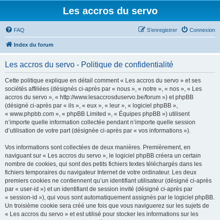
Les accros du servo
FAQ
S’enregistrer
Connexion
Index du forum
Les accros du servo - Politique de confidentialité
Cette politique explique en détail comment « Les accros du servo » et ses
sociétés affiliées (désignés ci-après par « nous », « notre », « nos », « Les
accros du servo », « http://www.lesaccrosduservo.be/forum ») et phpBB
(désigné ci-après par « ils », « eux », « leur », « logiciel phpBB »,
« www.phpbb.com », « phpBB Limited », « Équipes phpBB ») utilisent
n’importe quelle information collectée pendant n’importe quelle session
d’utilisation de votre part (désignée ci-après par « vos informations »).
Vos informations sont collectées de deux manières. Premièrement, en
naviguant sur « Les accros du servo », le logiciel phpBB créera un certain
nombre de cookies, qui sont des petits fichiers textes téléchargés dans les
fichiers temporaires du navigateur Internet de votre ordinateur. Les deux
premiers cookies ne contiennent qu’un identifiant utilisateur (désigné ci-après
par « user-id ») et un identifiant de session invité (désigné ci-après par
« session-id »), qui vous sont automatiquement assignés par le logiciel phpBB.
Un troisième cookie sera créé une fois que vous naviguerez sur les sujets de
« Les accros du servo » et est utilisé pour stocker les informations sur les