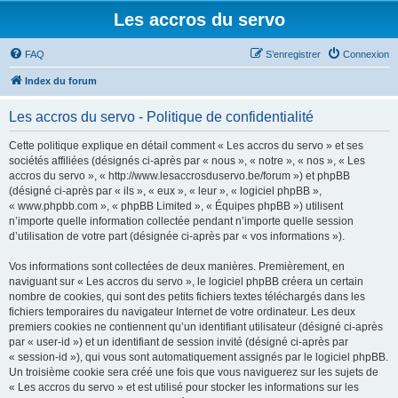
Les accros du servo
FAQ
S’enregistrer
Connexion
Index du forum
Les accros du servo - Politique de confidentialité
Cette politique explique en détail comment « Les accros du servo » et ses
sociétés affiliées (désignés ci-après par « nous », « notre », « nos », « Les
accros du servo », « http://www.lesaccrosduservo.be/forum ») et phpBB
(désigné ci-après par « ils », « eux », « leur », « logiciel phpBB »,
« www.phpbb.com », « phpBB Limited », « Équipes phpBB ») utilisent
n’importe quelle information collectée pendant n’importe quelle session
d’utilisation de votre part (désignée ci-après par « vos informations »).
Vos informations sont collectées de deux manières. Premièrement, en
naviguant sur « Les accros du servo », le logiciel phpBB créera un certain
nombre de cookies, qui sont des petits fichiers textes téléchargés dans les
fichiers temporaires du navigateur Internet de votre ordinateur. Les deux
premiers cookies ne contiennent qu’un identifiant utilisateur (désigné ci-après
par « user-id ») et un identifiant de session invité (désigné ci-après par
« session-id »), qui vous sont automatiquement assignés par le logiciel phpBB.
Un troisième cookie sera créé une fois que vous naviguerez sur les sujets de
« Les accros du servo » et est utilisé pour stocker les informations sur les