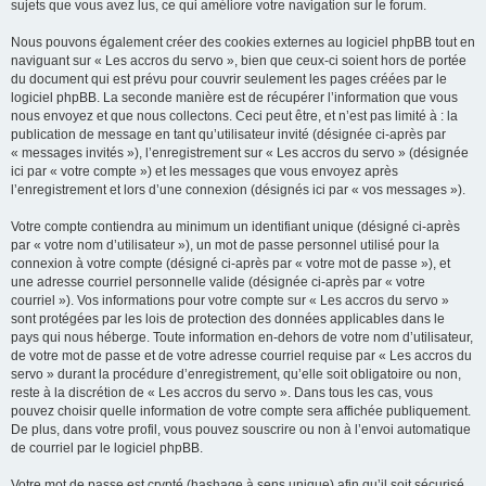
sujets que vous avez lus, ce qui améliore votre navigation sur le forum.
Nous pouvons également créer des cookies externes au logiciel phpBB tout en
naviguant sur « Les accros du servo », bien que ceux-ci soient hors de portée
du document qui est prévu pour couvrir seulement les pages créées par le
logiciel phpBB. La seconde manière est de récupérer l’information que vous
nous envoyez et que nous collectons. Ceci peut être, et n’est pas limité à : la
publication de message en tant qu’utilisateur invité (désignée ci-après par
« messages invités »), l’enregistrement sur « Les accros du servo » (désignée
ici par « votre compte ») et les messages que vous envoyez après
l’enregistrement et lors d’une connexion (désignés ici par « vos messages »).
Votre compte contiendra au minimum un identifiant unique (désigné ci-après
par « votre nom d’utilisateur »), un mot de passe personnel utilisé pour la
connexion à votre compte (désigné ci-après par « votre mot de passe »), et
une adresse courriel personnelle valide (désignée ci-après par « votre
courriel »). Vos informations pour votre compte sur « Les accros du servo »
sont protégées par les lois de protection des données applicables dans le
pays qui nous héberge. Toute information en-dehors de votre nom d’utilisateur,
de votre mot de passe et de votre adresse courriel requise par « Les accros du
servo » durant la procédure d’enregistrement, qu’elle soit obligatoire ou non,
reste à la discrétion de « Les accros du servo ». Dans tous les cas, vous
pouvez choisir quelle information de votre compte sera affichée publiquement.
De plus, dans votre profil, vous pouvez souscrire ou non à l’envoi automatique
de courriel par le logiciel phpBB.
Votre mot de passe est crypté (hashage à sens unique) afin qu’il soit sécurisé.