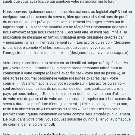
sujets que vous avez lus, ce qui améliore votre navigation sur le forum.
Nous pouvons également créer des cookies externes au logiciel phpBB tout en
naviguant sur « Les accros du servo », bien que ceux-ci soient hors de portée
du document qui est prévu pour couvrir seulement les pages créées par le
logiciel phpBB. La seconde manière est de récupérer l’information que vous
nous envoyez et que nous collectons. Ceci peut être, et n’est pas limité à : la
publication de message en tant qu’utilisateur invité (désignée ci-après par
« messages invités »), l’enregistrement sur « Les accros du servo » (désignée
ici par « votre compte ») et les messages que vous envoyez après
l’enregistrement et lors d’une connexion (désignés ici par « vos messages »).
Votre compte contiendra au minimum un identifiant unique (désigné ci-après
par « votre nom d’utilisateur »), un mot de passe personnel utilisé pour la
connexion à votre compte (désigné ci-après par « votre mot de passe »), et
une adresse courriel personnelle valide (désignée ci-après par « votre
courriel »). Vos informations pour votre compte sur « Les accros du servo »
sont protégées par les lois de protection des données applicables dans le
pays qui nous héberge. Toute information en-dehors de votre nom d’utilisateur,
de votre mot de passe et de votre adresse courriel requise par « Les accros du
servo » durant la procédure d’enregistrement, qu’elle soit obligatoire ou non,
reste à la discrétion de « Les accros du servo ». Dans tous les cas, vous
pouvez choisir quelle information de votre compte sera affichée publiquement.
De plus, dans votre profil, vous pouvez souscrire ou non à l’envoi automatique
de courriel par le logiciel phpBB.
Votre mot de passe est crypté (hashage à sens unique) afin qu’il soit sécurisé.