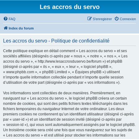
Les accros du servo
FAQ
S’enregistrer
Connexion
Index du forum
Les accros du servo - Politique de confidentialité
Cette politique explique en détail comment « Les accros du servo » et ses
sociétés affiliées (désignés ci-après par « nous », « notre », « nos », « Les
accros du servo », « http://www.lesaccrosduservo.be/forum ») et phpBB
(désigné ci-après par « ils », « eux », « leur », « logiciel phpBB »,
« www.phpbb.com », « phpBB Limited », « Équipes phpBB ») utilisent
n’importe quelle information collectée pendant n’importe quelle session
d’utilisation de votre part (désignée ci-après par « vos informations »).
Vos informations sont collectées de deux manières. Premièrement, en
naviguant sur « Les accros du servo », le logiciel phpBB créera un certain
nombre de cookies, qui sont des petits fichiers textes téléchargés dans les
fichiers temporaires du navigateur Internet de votre ordinateur. Les deux
premiers cookies ne contiennent qu’un identifiant utilisateur (désigné ci-après
par « user-id ») et un identifiant de session invité (désigné ci-après par
« session-id »), qui vous sont automatiquement assignés par le logiciel phpBB.
Un troisième cookie sera créé une fois que vous naviguerez sur les sujets de
« Les accros du servo » et est utilisé pour stocker les informations sur les