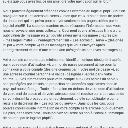
sujets que vous avez lus, ce qui améliore votre navigation sur le forum.
Nous pouvons également créer des cookies externes au logiciel phpBB tout en
naviguant sur « Les accros du servo », bien que ceux-ci soient hors de portée
du document qui est prévu pour couvrir seulement les pages créées par le
logiciel phpBB. La seconde manière est de récupérer l’information que vous
nous envoyez et que nous collectons. Ceci peut être, et n’est pas limité à : la
publication de message en tant qu’utilisateur invité (désignée ci-après par
« messages invités »), l’enregistrement sur « Les accros du servo » (désignée
ici par « votre compte ») et les messages que vous envoyez après
l’enregistrement et lors d’une connexion (désignés ici par « vos messages »).
Votre compte contiendra au minimum un identifiant unique (désigné ci-après
par « votre nom d’utilisateur »), un mot de passe personnel utilisé pour la
connexion à votre compte (désigné ci-après par « votre mot de passe »), et
une adresse courriel personnelle valide (désignée ci-après par « votre
courriel »). Vos informations pour votre compte sur « Les accros du servo »
sont protégées par les lois de protection des données applicables dans le
pays qui nous héberge. Toute information en-dehors de votre nom d’utilisateur,
de votre mot de passe et de votre adresse courriel requise par « Les accros du
servo » durant la procédure d’enregistrement, qu’elle soit obligatoire ou non,
reste à la discrétion de « Les accros du servo ». Dans tous les cas, vous
pouvez choisir quelle information de votre compte sera affichée publiquement.
De plus, dans votre profil, vous pouvez souscrire ou non à l’envoi automatique
de courriel par le logiciel phpBB.
Votre mot de passe est crypté (hashage à sens unique) afin qu’il soit sécurisé.