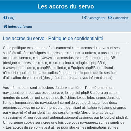
Les accros du servo
FAQ
S’enregistrer
Connexion
Index du forum
Les accros du servo - Politique de confidentialité
Cette politique explique en détail comment « Les accros du servo » et ses
sociétés affiliées (désignés ci-après par « nous », « notre », « nos », « Les
accros du servo », « http://www.lesaccrosduservo.be/forum ») et phpBB
(désigné ci-après par « ils », « eux », « leur », « logiciel phpBB »,
« www.phpbb.com », « phpBB Limited », « Équipes phpBB ») utilisent
n’importe quelle information collectée pendant n’importe quelle session
d’utilisation de votre part (désignée ci-après par « vos informations »).
Vos informations sont collectées de deux manières. Premièrement, en
naviguant sur « Les accros du servo », le logiciel phpBB créera un certain
nombre de cookies, qui sont des petits fichiers textes téléchargés dans les
fichiers temporaires du navigateur Internet de votre ordinateur. Les deux
premiers cookies ne contiennent qu’un identifiant utilisateur (désigné ci-après
par « user-id ») et un identifiant de session invité (désigné ci-après par
« session-id »), qui vous sont automatiquement assignés par le logiciel phpBB.
Un troisième cookie sera créé une fois que vous naviguerez sur les sujets de
« Les accros du servo » et est utilisé pour stocker les informations sur les