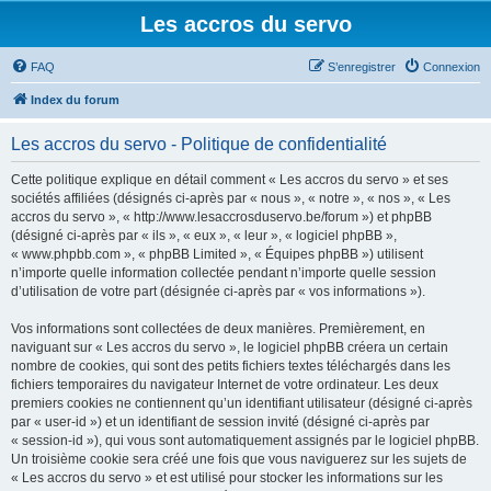
Les accros du servo
FAQ
S’enregistrer
Connexion
Index du forum
Les accros du servo - Politique de confidentialité
Cette politique explique en détail comment « Les accros du servo » et ses
sociétés affiliées (désignés ci-après par « nous », « notre », « nos », « Les
accros du servo », « http://www.lesaccrosduservo.be/forum ») et phpBB
(désigné ci-après par « ils », « eux », « leur », « logiciel phpBB »,
« www.phpbb.com », « phpBB Limited », « Équipes phpBB ») utilisent
n’importe quelle information collectée pendant n’importe quelle session
d’utilisation de votre part (désignée ci-après par « vos informations »).
Vos informations sont collectées de deux manières. Premièrement, en
naviguant sur « Les accros du servo », le logiciel phpBB créera un certain
nombre de cookies, qui sont des petits fichiers textes téléchargés dans les
fichiers temporaires du navigateur Internet de votre ordinateur. Les deux
premiers cookies ne contiennent qu’un identifiant utilisateur (désigné ci-après
par « user-id ») et un identifiant de session invité (désigné ci-après par
« session-id »), qui vous sont automatiquement assignés par le logiciel phpBB.
Un troisième cookie sera créé une fois que vous naviguerez sur les sujets de
« Les accros du servo » et est utilisé pour stocker les informations sur les