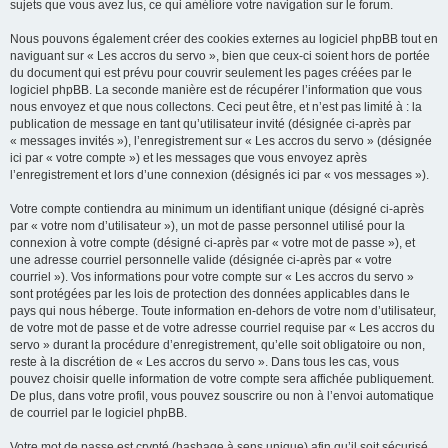
sujets que vous avez lus, ce qui améliore votre navigation sur le forum.
Nous pouvons également créer des cookies externes au logiciel phpBB tout en
naviguant sur « Les accros du servo », bien que ceux-ci soient hors de portée
du document qui est prévu pour couvrir seulement les pages créées par le
logiciel phpBB. La seconde manière est de récupérer l’information que vous
nous envoyez et que nous collectons. Ceci peut être, et n’est pas limité à : la
publication de message en tant qu’utilisateur invité (désignée ci-après par
« messages invités »), l’enregistrement sur « Les accros du servo » (désignée
ici par « votre compte ») et les messages que vous envoyez après
l’enregistrement et lors d’une connexion (désignés ici par « vos messages »).
Votre compte contiendra au minimum un identifiant unique (désigné ci-après
par « votre nom d’utilisateur »), un mot de passe personnel utilisé pour la
connexion à votre compte (désigné ci-après par « votre mot de passe »), et
une adresse courriel personnelle valide (désignée ci-après par « votre
courriel »). Vos informations pour votre compte sur « Les accros du servo »
sont protégées par les lois de protection des données applicables dans le
pays qui nous héberge. Toute information en-dehors de votre nom d’utilisateur,
de votre mot de passe et de votre adresse courriel requise par « Les accros du
servo » durant la procédure d’enregistrement, qu’elle soit obligatoire ou non,
reste à la discrétion de « Les accros du servo ». Dans tous les cas, vous
pouvez choisir quelle information de votre compte sera affichée publiquement.
De plus, dans votre profil, vous pouvez souscrire ou non à l’envoi automatique
de courriel par le logiciel phpBB.
Votre mot de passe est crypté (hashage à sens unique) afin qu’il soit sécurisé.