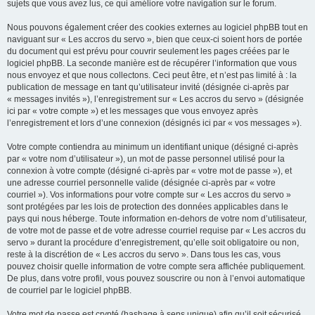
sujets que vous avez lus, ce qui améliore votre navigation sur le forum.
Nous pouvons également créer des cookies externes au logiciel phpBB tout en
naviguant sur « Les accros du servo », bien que ceux-ci soient hors de portée
du document qui est prévu pour couvrir seulement les pages créées par le
logiciel phpBB. La seconde manière est de récupérer l’information que vous
nous envoyez et que nous collectons. Ceci peut être, et n’est pas limité à : la
publication de message en tant qu’utilisateur invité (désignée ci-après par
« messages invités »), l’enregistrement sur « Les accros du servo » (désignée
ici par « votre compte ») et les messages que vous envoyez après
l’enregistrement et lors d’une connexion (désignés ici par « vos messages »).
Votre compte contiendra au minimum un identifiant unique (désigné ci-après
par « votre nom d’utilisateur »), un mot de passe personnel utilisé pour la
connexion à votre compte (désigné ci-après par « votre mot de passe »), et
une adresse courriel personnelle valide (désignée ci-après par « votre
courriel »). Vos informations pour votre compte sur « Les accros du servo »
sont protégées par les lois de protection des données applicables dans le
pays qui nous héberge. Toute information en-dehors de votre nom d’utilisateur,
de votre mot de passe et de votre adresse courriel requise par « Les accros du
servo » durant la procédure d’enregistrement, qu’elle soit obligatoire ou non,
reste à la discrétion de « Les accros du servo ». Dans tous les cas, vous
pouvez choisir quelle information de votre compte sera affichée publiquement.
De plus, dans votre profil, vous pouvez souscrire ou non à l’envoi automatique
de courriel par le logiciel phpBB.
Votre mot de passe est crypté (hashage à sens unique) afin qu’il soit sécurisé.