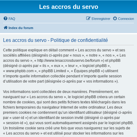
Les accros du servo
FAQ
S’enregistrer
Connexion
Index du forum
Les accros du servo - Politique de confidentialité
Cette politique explique en détail comment « Les accros du servo » et ses
sociétés affiliées (désignés ci-après par « nous », « notre », « nos », « Les
accros du servo », « http://www.lesaccrosduservo.be/forum ») et phpBB
(désigné ci-après par « ils », « eux », « leur », « logiciel phpBB »,
« www.phpbb.com », « phpBB Limited », « Équipes phpBB ») utilisent
n’importe quelle information collectée pendant n’importe quelle session
d’utilisation de votre part (désignée ci-après par « vos informations »).
Vos informations sont collectées de deux manières. Premièrement, en
naviguant sur « Les accros du servo », le logiciel phpBB créera un certain
nombre de cookies, qui sont des petits fichiers textes téléchargés dans les
fichiers temporaires du navigateur Internet de votre ordinateur. Les deux
premiers cookies ne contiennent qu’un identifiant utilisateur (désigné ci-après
par « user-id ») et un identifiant de session invité (désigné ci-après par
« session-id »), qui vous sont automatiquement assignés par le logiciel phpBB.
Un troisième cookie sera créé une fois que vous naviguerez sur les sujets de
« Les accros du servo » et est utilisé pour stocker les informations sur les