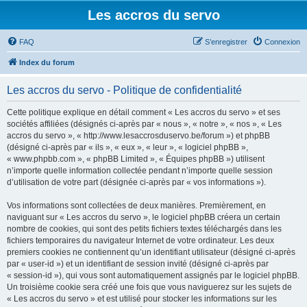
Les accros du servo
FAQ
S’enregistrer
Connexion
Index du forum
Les accros du servo - Politique de confidentialité
Cette politique explique en détail comment « Les accros du servo » et ses
sociétés affiliées (désignés ci-après par « nous », « notre », « nos », « Les
accros du servo », « http://www.lesaccrosduservo.be/forum ») et phpBB
(désigné ci-après par « ils », « eux », « leur », « logiciel phpBB »,
« www.phpbb.com », « phpBB Limited », « Équipes phpBB ») utilisent
n’importe quelle information collectée pendant n’importe quelle session
d’utilisation de votre part (désignée ci-après par « vos informations »).
Vos informations sont collectées de deux manières. Premièrement, en
naviguant sur « Les accros du servo », le logiciel phpBB créera un certain
nombre de cookies, qui sont des petits fichiers textes téléchargés dans les
fichiers temporaires du navigateur Internet de votre ordinateur. Les deux
premiers cookies ne contiennent qu’un identifiant utilisateur (désigné ci-après
par « user-id ») et un identifiant de session invité (désigné ci-après par
« session-id »), qui vous sont automatiquement assignés par le logiciel phpBB.
Un troisième cookie sera créé une fois que vous naviguerez sur les sujets de
« Les accros du servo » et est utilisé pour stocker les informations sur les