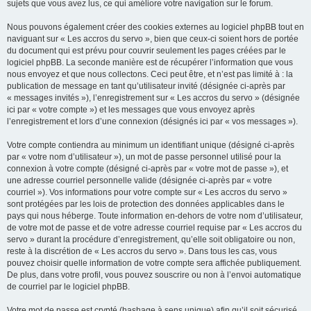
sujets que vous avez lus, ce qui améliore votre navigation sur le forum.
Nous pouvons également créer des cookies externes au logiciel phpBB tout en
naviguant sur « Les accros du servo », bien que ceux-ci soient hors de portée
du document qui est prévu pour couvrir seulement les pages créées par le
logiciel phpBB. La seconde manière est de récupérer l’information que vous
nous envoyez et que nous collectons. Ceci peut être, et n’est pas limité à : la
publication de message en tant qu’utilisateur invité (désignée ci-après par
« messages invités »), l’enregistrement sur « Les accros du servo » (désignée
ici par « votre compte ») et les messages que vous envoyez après
l’enregistrement et lors d’une connexion (désignés ici par « vos messages »).
Votre compte contiendra au minimum un identifiant unique (désigné ci-après
par « votre nom d’utilisateur »), un mot de passe personnel utilisé pour la
connexion à votre compte (désigné ci-après par « votre mot de passe »), et
une adresse courriel personnelle valide (désignée ci-après par « votre
courriel »). Vos informations pour votre compte sur « Les accros du servo »
sont protégées par les lois de protection des données applicables dans le
pays qui nous héberge. Toute information en-dehors de votre nom d’utilisateur,
de votre mot de passe et de votre adresse courriel requise par « Les accros du
servo » durant la procédure d’enregistrement, qu’elle soit obligatoire ou non,
reste à la discrétion de « Les accros du servo ». Dans tous les cas, vous
pouvez choisir quelle information de votre compte sera affichée publiquement.
De plus, dans votre profil, vous pouvez souscrire ou non à l’envoi automatique
de courriel par le logiciel phpBB.
Votre mot de passe est crypté (hashage à sens unique) afin qu’il soit sécurisé.