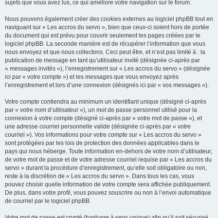
sujets que vous avez lus, ce qui améliore votre navigation sur le forum.
Nous pouvons également créer des cookies externes au logiciel phpBB tout en
naviguant sur « Les accros du servo », bien que ceux-ci soient hors de portée
du document qui est prévu pour couvrir seulement les pages créées par le
logiciel phpBB. La seconde manière est de récupérer l’information que vous
nous envoyez et que nous collectons. Ceci peut être, et n’est pas limité à : la
publication de message en tant qu’utilisateur invité (désignée ci-après par
« messages invités »), l’enregistrement sur « Les accros du servo » (désignée
ici par « votre compte ») et les messages que vous envoyez après
l’enregistrement et lors d’une connexion (désignés ici par « vos messages »).
Votre compte contiendra au minimum un identifiant unique (désigné ci-après
par « votre nom d’utilisateur »), un mot de passe personnel utilisé pour la
connexion à votre compte (désigné ci-après par « votre mot de passe »), et
une adresse courriel personnelle valide (désignée ci-après par « votre
courriel »). Vos informations pour votre compte sur « Les accros du servo »
sont protégées par les lois de protection des données applicables dans le
pays qui nous héberge. Toute information en-dehors de votre nom d’utilisateur,
de votre mot de passe et de votre adresse courriel requise par « Les accros du
servo » durant la procédure d’enregistrement, qu’elle soit obligatoire ou non,
reste à la discrétion de « Les accros du servo ». Dans tous les cas, vous
pouvez choisir quelle information de votre compte sera affichée publiquement.
De plus, dans votre profil, vous pouvez souscrire ou non à l’envoi automatique
de courriel par le logiciel phpBB.
Votre mot de passe est crypté (hashage à sens unique) afin qu’il soit sécurisé.