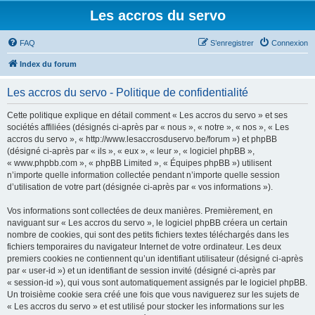
Les accros du servo
FAQ
S’enregistrer
Connexion
Index du forum
Les accros du servo - Politique de confidentialité
Cette politique explique en détail comment « Les accros du servo » et ses
sociétés affiliées (désignés ci-après par « nous », « notre », « nos », « Les
accros du servo », « http://www.lesaccrosduservo.be/forum ») et phpBB
(désigné ci-après par « ils », « eux », « leur », « logiciel phpBB »,
« www.phpbb.com », « phpBB Limited », « Équipes phpBB ») utilisent
n’importe quelle information collectée pendant n’importe quelle session
d’utilisation de votre part (désignée ci-après par « vos informations »).
Vos informations sont collectées de deux manières. Premièrement, en
naviguant sur « Les accros du servo », le logiciel phpBB créera un certain
nombre de cookies, qui sont des petits fichiers textes téléchargés dans les
fichiers temporaires du navigateur Internet de votre ordinateur. Les deux
premiers cookies ne contiennent qu’un identifiant utilisateur (désigné ci-après
par « user-id ») et un identifiant de session invité (désigné ci-après par
« session-id »), qui vous sont automatiquement assignés par le logiciel phpBB.
Un troisième cookie sera créé une fois que vous naviguerez sur les sujets de
« Les accros du servo » et est utilisé pour stocker les informations sur les