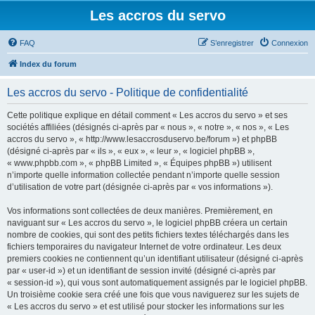
Les accros du servo
FAQ
S’enregistrer
Connexion
Index du forum
Les accros du servo - Politique de confidentialité
Cette politique explique en détail comment « Les accros du servo » et ses
sociétés affiliées (désignés ci-après par « nous », « notre », « nos », « Les
accros du servo », « http://www.lesaccrosduservo.be/forum ») et phpBB
(désigné ci-après par « ils », « eux », « leur », « logiciel phpBB »,
« www.phpbb.com », « phpBB Limited », « Équipes phpBB ») utilisent
n’importe quelle information collectée pendant n’importe quelle session
d’utilisation de votre part (désignée ci-après par « vos informations »).
Vos informations sont collectées de deux manières. Premièrement, en
naviguant sur « Les accros du servo », le logiciel phpBB créera un certain
nombre de cookies, qui sont des petits fichiers textes téléchargés dans les
fichiers temporaires du navigateur Internet de votre ordinateur. Les deux
premiers cookies ne contiennent qu’un identifiant utilisateur (désigné ci-après
par « user-id ») et un identifiant de session invité (désigné ci-après par
« session-id »), qui vous sont automatiquement assignés par le logiciel phpBB.
Un troisième cookie sera créé une fois que vous naviguerez sur les sujets de
« Les accros du servo » et est utilisé pour stocker les informations sur les