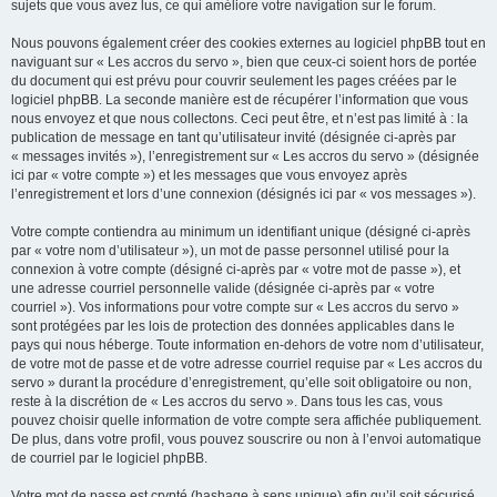
sujets que vous avez lus, ce qui améliore votre navigation sur le forum.
Nous pouvons également créer des cookies externes au logiciel phpBB tout en
naviguant sur « Les accros du servo », bien que ceux-ci soient hors de portée
du document qui est prévu pour couvrir seulement les pages créées par le
logiciel phpBB. La seconde manière est de récupérer l’information que vous
nous envoyez et que nous collectons. Ceci peut être, et n’est pas limité à : la
publication de message en tant qu’utilisateur invité (désignée ci-après par
« messages invités »), l’enregistrement sur « Les accros du servo » (désignée
ici par « votre compte ») et les messages que vous envoyez après
l’enregistrement et lors d’une connexion (désignés ici par « vos messages »).
Votre compte contiendra au minimum un identifiant unique (désigné ci-après
par « votre nom d’utilisateur »), un mot de passe personnel utilisé pour la
connexion à votre compte (désigné ci-après par « votre mot de passe »), et
une adresse courriel personnelle valide (désignée ci-après par « votre
courriel »). Vos informations pour votre compte sur « Les accros du servo »
sont protégées par les lois de protection des données applicables dans le
pays qui nous héberge. Toute information en-dehors de votre nom d’utilisateur,
de votre mot de passe et de votre adresse courriel requise par « Les accros du
servo » durant la procédure d’enregistrement, qu’elle soit obligatoire ou non,
reste à la discrétion de « Les accros du servo ». Dans tous les cas, vous
pouvez choisir quelle information de votre compte sera affichée publiquement.
De plus, dans votre profil, vous pouvez souscrire ou non à l’envoi automatique
de courriel par le logiciel phpBB.
Votre mot de passe est crypté (hashage à sens unique) afin qu’il soit sécurisé.