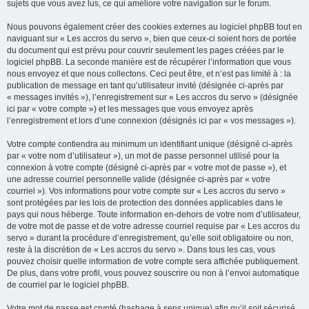
sujets que vous avez lus, ce qui améliore votre navigation sur le forum.
Nous pouvons également créer des cookies externes au logiciel phpBB tout en
naviguant sur « Les accros du servo », bien que ceux-ci soient hors de portée
du document qui est prévu pour couvrir seulement les pages créées par le
logiciel phpBB. La seconde manière est de récupérer l’information que vous
nous envoyez et que nous collectons. Ceci peut être, et n’est pas limité à : la
publication de message en tant qu’utilisateur invité (désignée ci-après par
« messages invités »), l’enregistrement sur « Les accros du servo » (désignée
ici par « votre compte ») et les messages que vous envoyez après
l’enregistrement et lors d’une connexion (désignés ici par « vos messages »).
Votre compte contiendra au minimum un identifiant unique (désigné ci-après
par « votre nom d’utilisateur »), un mot de passe personnel utilisé pour la
connexion à votre compte (désigné ci-après par « votre mot de passe »), et
une adresse courriel personnelle valide (désignée ci-après par « votre
courriel »). Vos informations pour votre compte sur « Les accros du servo »
sont protégées par les lois de protection des données applicables dans le
pays qui nous héberge. Toute information en-dehors de votre nom d’utilisateur,
de votre mot de passe et de votre adresse courriel requise par « Les accros du
servo » durant la procédure d’enregistrement, qu’elle soit obligatoire ou non,
reste à la discrétion de « Les accros du servo ». Dans tous les cas, vous
pouvez choisir quelle information de votre compte sera affichée publiquement.
De plus, dans votre profil, vous pouvez souscrire ou non à l’envoi automatique
de courriel par le logiciel phpBB.
Votre mot de passe est crypté (hashage à sens unique) afin qu’il soit sécurisé.