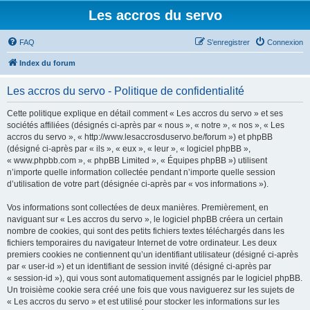
Les accros du servo
FAQ
S’enregistrer
Connexion
Index du forum
Les accros du servo - Politique de confidentialité
Cette politique explique en détail comment « Les accros du servo » et ses
sociétés affiliées (désignés ci-après par « nous », « notre », « nos », « Les
accros du servo », « http://www.lesaccrosduservo.be/forum ») et phpBB
(désigné ci-après par « ils », « eux », « leur », « logiciel phpBB »,
« www.phpbb.com », « phpBB Limited », « Équipes phpBB ») utilisent
n’importe quelle information collectée pendant n’importe quelle session
d’utilisation de votre part (désignée ci-après par « vos informations »).
Vos informations sont collectées de deux manières. Premièrement, en
naviguant sur « Les accros du servo », le logiciel phpBB créera un certain
nombre de cookies, qui sont des petits fichiers textes téléchargés dans les
fichiers temporaires du navigateur Internet de votre ordinateur. Les deux
premiers cookies ne contiennent qu’un identifiant utilisateur (désigné ci-après
par « user-id ») et un identifiant de session invité (désigné ci-après par
« session-id »), qui vous sont automatiquement assignés par le logiciel phpBB.
Un troisième cookie sera créé une fois que vous naviguerez sur les sujets de
« Les accros du servo » et est utilisé pour stocker les informations sur les