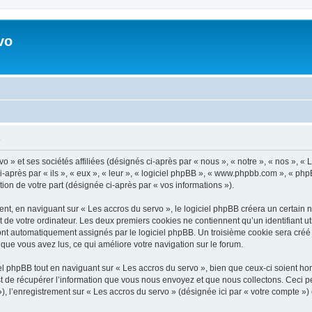
vo
é
 » et ses sociétés affiliées (désignés ci-après par « nous », « notre », « nos », « 
après par « ils », « eux », « leur », « logiciel phpBB », « www.phpbb.com », « php
tion de votre part (désignée ci-après par « vos informations »).
, en naviguant sur « Les accros du servo », le logiciel phpBB créera un certain no
 de votre ordinateur. Les deux premiers cookies ne contiennent qu’un identifiant util
 sont automatiquement assignés par le logiciel phpBB. Un troisième cookie sera créé
ts que vous avez lus, ce qui améliore votre navigation sur le forum.
 phpBB tout en naviguant sur « Les accros du servo », bien que ceux-ci soient ho
de récupérer l’information que vous nous envoyez et que nous collectons. Ceci peut 
 »), l’enregistrement sur « Les accros du servo » (désignée ici par « votre compte 