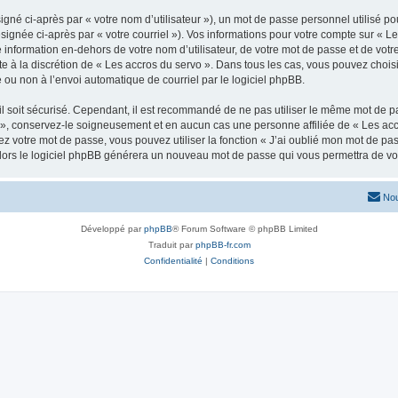
gné ci-après par « votre nom d’utilisateur »), un mot de passe personnel utilisé po
signée ci-après par « votre courriel »). Vos informations pour votre compte sur « Le
nformation en-dehors de votre nom d’utilisateur, de votre mot de passe et de votre
ste à la discrétion de « Les accros du servo ». Dans tous les cas, vous pouvez chois
 ou non à l’envoi automatique de courriel par le logiciel phpBB.
l soit sécurisé. Cependant, il est recommandé de ne pas utiliser le même mot de pas
 », conservez-le soigneusement et en aucun cas une personne affiliée de « Les acc
 votre mot de passe, vous pouvez utiliser la fonction « J’ai oublié mon mot de pa
, alors le logiciel phpBB générera un nouveau mot de passe qui vous permettra de v
Nou
Développé par
phpBB
® Forum Software © phpBB Limited
Traduit par
phpBB-fr.com
Confidentialité
|
Conditions