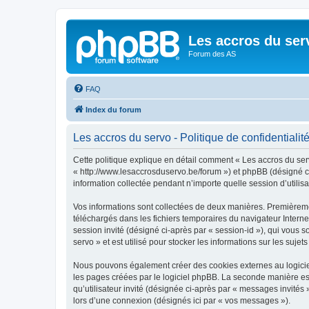
Les accros du ser
Forum des AS
FAQ
Index du forum
Les accros du servo - Politique de confidentialit
Cette politique explique en détail comment « Les accros du servo
« http://www.lesaccrosduservo.be/forum ») et phpBB (désigné ci-
information collectée pendant n’importe quelle session d’utilisa
Vos informations sont collectées de deux manières. Premièrement
téléchargés dans les fichiers temporaires du navigateur Internet
session invité (désigné ci-après par « session-id »), qui vous
servo » et est utilisé pour stocker les informations sur les suje
Nous pouvons également créer des cookies externes au logiciel
les pages créées par le logiciel phpBB. La seconde manière est 
qu’utilisateur invité (désignée ci-après par « messages invités
lors d’une connexion (désignés ici par « vos messages »).