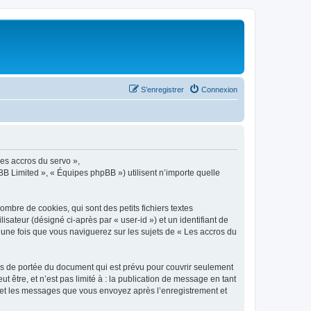
S’enregistrer
Connexion
Les accros du servo »,
BB Limited », « Équipes phpBB ») utilisent n’importe quelle
mbre de cookies, qui sont des petits fichiers textes
isateur (désigné ci-après par « user-id ») et un identifiant de
 une fois que vous naviguerez sur les sujets de « Les accros du
rs de portée du document qui est prévu pour couvrir seulement
être, et n’est pas limité à : la publication de message en tant
») et les messages que vous envoyez après l’enregistrement et