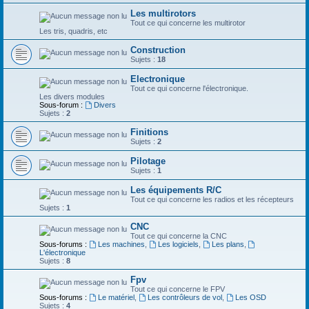
Les multirotors
Tout ce qui concerne les multirotor
Les tris, quadris, etc
Construction
Sujets :
18
Electronique
Tout ce qui concerne l'électronique.
Les divers modules
Sous-forum :
Divers
Sujets :
2
Finitions
Sujets :
2
Pilotage
Sujets :
1
Les équipements R/C
Tout ce qui concerne les radios et les récepteurs
Sujets :
1
CNC
Tout ce qui concerne la CNC
Sous-forums :
Les machines
,
Les logiciels
,
Les plans
,
L'électronique
Sujets :
8
Fpv
Tout ce qui concerne le FPV
Sous-forums :
Le matériel
,
Les contrôleurs de vol
,
Les OSD
Sujets :
4