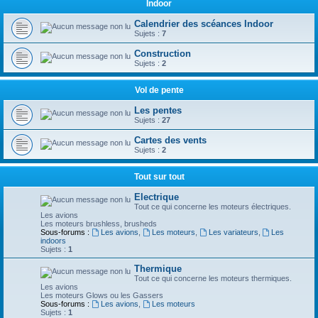
Indoor
Calendrier des scéances Indoor
Sujets :
7
Construction
Sujets :
2
Vol de pente
Les pentes
Sujets :
27
Cartes des vents
Sujets :
2
Tout sur tout
Electrique
Tout ce qui concerne les moteurs électriques.
Les avions
Les moteurs brushless, brusheds
Sous-forums :
Les avions
,
Les moteurs
,
Les variateurs
,
Les
indoors
Sujets :
1
Thermique
Tout ce qui concerne les moteurs thermiques.
Les avions
Les moteurs Glows ou les Gassers
Sous-forums :
Les avions
,
Les moteurs
Sujets :
1