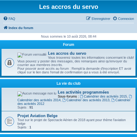
Les accros du servo
FAQ
S’enregistrer
Connexion
Index du forum
Nous sommes le 10 août 2026, 08:44
Forum
Les accros du servo
Vous trouverez toutes les informations concernant le club!
Vous pouvez y poster des messages, des remarques ainsi qu'envoyer du
courrier aux membres inscrits.
Pour pouvoir avoir accès au forum : Rempli la demande d'inscription ET avoir
cliqué sur le lien dans l'email de confirmation qui a vous à été envoyé.
La vie du club
Les activités programmées
Sous-forums :
Calendrier des activités 2015
,
Calendrier des activités 2014
,
Calendrier des activités 2013
,
Calendrier
des activités 2012
Sujets :
91
Projet Aviation Belge
Tout sur le projet de Spectacle Aérien de 2018 ayant pour thème l'aviation
belge
Sujets :
1