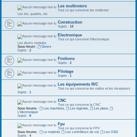
Les multirotors
Tout ce qui concerne les multirotor
Les tris, quadris, etc
Construction
Sujets :
18
Electronique
Tout ce qui concerne l'électronique.
Les divers modules
Sous-forum :
Divers
Sujets :
2
Finitions
Sujets :
2
Pilotage
Sujets :
1
Les équipements R/C
Tout ce qui concerne les radios et les récepteurs
Sujets :
1
CNC
Tout ce qui concerne la CNC
Sous-forums :
Les machines
,
Les logiciels
,
Les plans
,
L'électronique
Sujets :
8
Fpv
Tout ce qui concerne le FPV
Sous-forums :
Le matériel
,
Les contrôleurs de vol
,
Les OSD
Sujets :
4