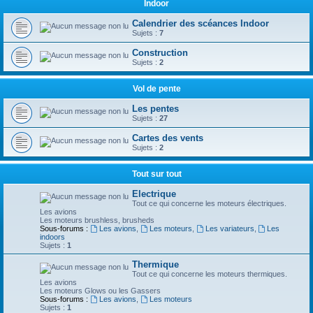
Indoor
Calendrier des scéances Indoor
Sujets :
7
Construction
Sujets :
2
Vol de pente
Les pentes
Sujets :
27
Cartes des vents
Sujets :
2
Tout sur tout
Electrique
Tout ce qui concerne les moteurs électriques.
Les avions
Les moteurs brushless, brusheds
Sous-forums :
Les avions
,
Les moteurs
,
Les variateurs
,
Les
indoors
Sujets :
1
Thermique
Tout ce qui concerne les moteurs thermiques.
Les avions
Les moteurs Glows ou les Gassers
Sous-forums :
Les avions
,
Les moteurs
Sujets :
1