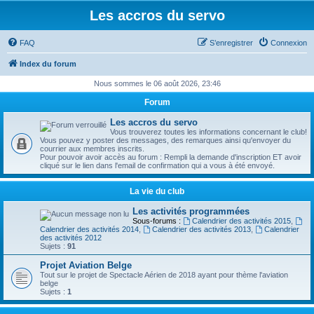
Les accros du servo
FAQ
S’enregistrer
Connexion
Index du forum
Nous sommes le 06 août 2026, 23:46
Forum
Les accros du servo
Vous trouverez toutes les informations concernant le club!
Vous pouvez y poster des messages, des remarques ainsi qu'envoyer du
courrier aux membres inscrits.
Pour pouvoir avoir accès au forum : Rempli la demande d'inscription ET avoir
cliqué sur le lien dans l'email de confirmation qui a vous à été envoyé.
La vie du club
Les activités programmées
Sous-forums :
Calendrier des activités 2015
,
Calendrier des activités 2014
,
Calendrier des activités 2013
,
Calendrier
des activités 2012
Sujets :
91
Projet Aviation Belge
Tout sur le projet de Spectacle Aérien de 2018 ayant pour thème l'aviation
belge
Sujets :
1