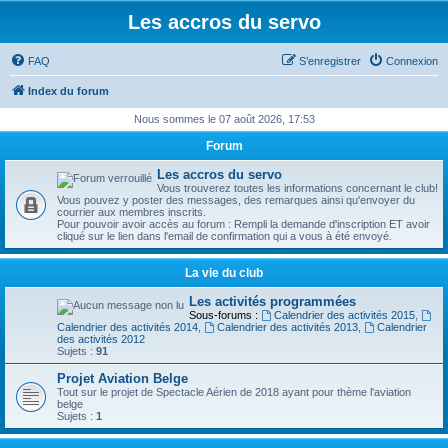
Les accros du servo
FAQ
S’enregistrer
Connexion
Index du forum
Nous sommes le 07 août 2026, 17:53
Forum
Les accros du servo
Vous trouverez toutes les informations concernant le club!
Vous pouvez y poster des messages, des remarques ainsi qu'envoyer du
courrier aux membres inscrits.
Pour pouvoir avoir accès au forum : Rempli la demande d'inscription ET avoir
cliqué sur le lien dans l'email de confirmation qui a vous à été envoyé.
La vie du club
Les activités programmées
Sous-forums :
Calendrier des activités 2015
,
Calendrier des activités 2014
,
Calendrier des activités 2013
,
Calendrier
des activités 2012
Sujets :
91
Projet Aviation Belge
Tout sur le projet de Spectacle Aérien de 2018 ayant pour thème l'aviation
belge
Sujets :
1