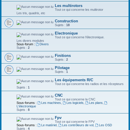
Les multirotors
Tout ce qui concerne les multirotor
Les tris, quadris, etc
Construction
Sujets :
18
Electronique
Tout ce qui concerne l'électronique.
Les divers modules
Sous-forum :
Divers
Sujets :
2
Finitions
Sujets :
2
Pilotage
Sujets :
1
Les équipements R/C
Tout ce qui concerne les radios et les récepteurs
Sujets :
1
CNC
Tout ce qui concerne la CNC
Sous-forums :
Les machines
,
Les logiciels
,
Les plans
,
L'électronique
Sujets :
8
Fpv
Tout ce qui concerne le FPV
Sous-forums :
Le matériel
,
Les contrôleurs de vol
,
Les OSD
Sujets :
4