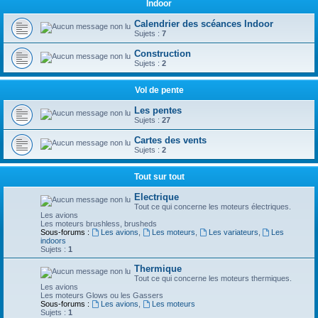
Indoor
Calendrier des scéances Indoor
Sujets :
7
Construction
Sujets :
2
Vol de pente
Les pentes
Sujets :
27
Cartes des vents
Sujets :
2
Tout sur tout
Electrique
Tout ce qui concerne les moteurs électriques.
Les avions
Les moteurs brushless, brusheds
Sous-forums :
Les avions
,
Les moteurs
,
Les variateurs
,
Les
indoors
Sujets :
1
Thermique
Tout ce qui concerne les moteurs thermiques.
Les avions
Les moteurs Glows ou les Gassers
Sous-forums :
Les avions
,
Les moteurs
Sujets :
1