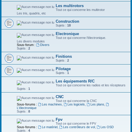
Les multirotors
Tout ce qui concerne les multirotor
Les tris, quadris, etc
Construction
Sujets :
18
Electronique
Tout ce qui concerne l'électronique.
Les divers modules
Sous-forum :
Divers
Sujets :
2
Finitions
Sujets :
2
Pilotage
Sujets :
1
Les équipements R/C
Tout ce qui concerne les radios et les récepteurs
Sujets :
1
CNC
Tout ce qui concerne la CNC
Sous-forums :
Les machines
,
Les logiciels
,
Les plans
,
L'électronique
Sujets :
8
Fpv
Tout ce qui concerne le FPV
Sous-forums :
Le matériel
,
Les contrôleurs de vol
,
Les OSD
Sujets :
4