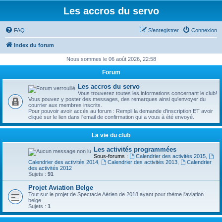
Les accros du servo
FAQ
S’enregistrer
Connexion
Index du forum
Nous sommes le 06 août 2026, 22:58
Forum
Les accros du servo
Vous trouverez toutes les informations concernant le club!
Vous pouvez y poster des messages, des remarques ainsi qu'envoyer du
courrier aux membres inscrits.
Pour pouvoir avoir accès au forum : Rempli la demande d'inscription ET avoir
cliqué sur le lien dans l'email de confirmation qui a vous à été envoyé.
La vie du club
Les activités programmées
Sous-forums :
Calendrier des activités 2015
,
Calendrier des activités 2014
,
Calendrier des activités 2013
,
Calendrier
des activités 2012
Sujets :
91
Projet Aviation Belge
Tout sur le projet de Spectacle Aérien de 2018 ayant pour thème l'aviation
belge
Sujets :
1