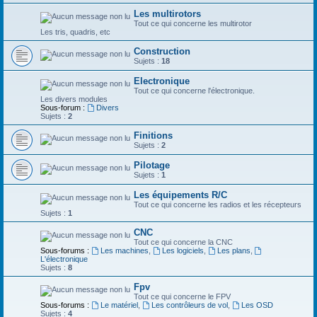
Les multirotors
Tout ce qui concerne les multirotor
Les tris, quadris, etc
Construction
Sujets :
18
Electronique
Tout ce qui concerne l'électronique.
Les divers modules
Sous-forum :
Divers
Sujets :
2
Finitions
Sujets :
2
Pilotage
Sujets :
1
Les équipements R/C
Tout ce qui concerne les radios et les récepteurs
Sujets :
1
CNC
Tout ce qui concerne la CNC
Sous-forums :
Les machines
,
Les logiciels
,
Les plans
,
L'électronique
Sujets :
8
Fpv
Tout ce qui concerne le FPV
Sous-forums :
Le matériel
,
Les contrôleurs de vol
,
Les OSD
Sujets :
4