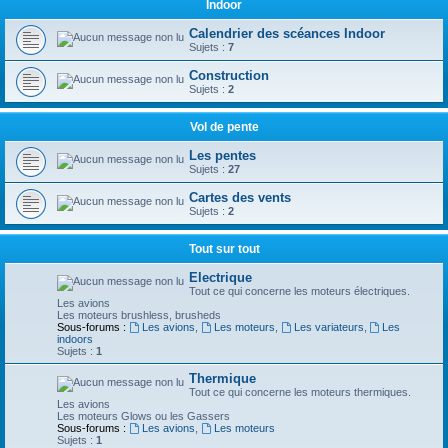
Indoor
Calendrier des scéances Indoor
Sujets :
7
Construction
Sujets :
2
Vol de pente
Les pentes
Sujets :
27
Cartes des vents
Sujets :
2
Tout sur tout
Electrique
Tout ce qui concerne les moteurs électriques.
Les avions
Les moteurs brushless, brusheds
Sous-forums :
Les avions
,
Les moteurs
,
Les variateurs
,
Les
indoors
Sujets :
1
Thermique
Tout ce qui concerne les moteurs thermiques.
Les avions
Les moteurs Glows ou les Gassers
Sous-forums :
Les avions
,
Les moteurs
Sujets :
1