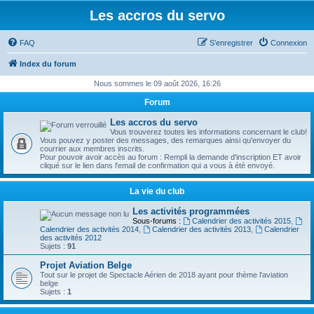
Les accros du servo
FAQ
S’enregistrer
Connexion
Index du forum
Nous sommes le 09 août 2026, 16:26
Forum
Les accros du servo
Vous trouverez toutes les informations concernant le club!
Vous pouvez y poster des messages, des remarques ainsi qu'envoyer du
courrier aux membres inscrits.
Pour pouvoir avoir accès au forum : Rempli la demande d'inscription ET avoir
cliqué sur le lien dans l'email de confirmation qui a vous à été envoyé.
La vie du club
Les activités programmées
Sous-forums :
Calendrier des activités 2015
,
Calendrier des activités 2014
,
Calendrier des activités 2013
,
Calendrier
des activités 2012
Sujets :
91
Projet Aviation Belge
Tout sur le projet de Spectacle Aérien de 2018 ayant pour thème l'aviation
belge
Sujets :
1