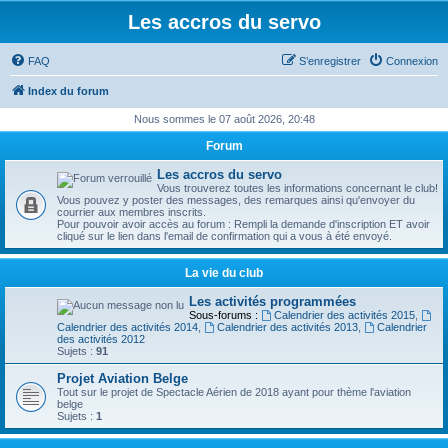
Les accros du servo
FAQ
S’enregistrer
Connexion
Index du forum
Nous sommes le 07 août 2026, 20:48
Forum
Les accros du servo
Vous trouverez toutes les informations concernant le club!
Vous pouvez y poster des messages, des remarques ainsi qu'envoyer du
courrier aux membres inscrits.
Pour pouvoir avoir accès au forum : Rempli la demande d'inscription ET avoir
cliqué sur le lien dans l'email de confirmation qui a vous à été envoyé.
La vie du club
Les activités programmées
Sous-forums :
Calendrier des activités 2015
,
Calendrier des activités 2014
,
Calendrier des activités 2013
,
Calendrier
des activités 2012
Sujets :
91
Projet Aviation Belge
Tout sur le projet de Spectacle Aérien de 2018 ayant pour thème l'aviation
belge
Sujets :
1