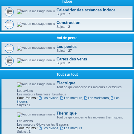
Indoor
Calendrier des scéances Indoor
Sujets :
7
Construction
Sujets :
2
Vol de pente
Les pentes
Sujets :
27
Cartes des vents
Sujets :
2
Tout sur tout
Electrique
Tout ce qui concerne les moteurs électriques.
Les avions
Les moteurs brushless, brusheds
Sous-forums :
Les avions
,
Les moteurs
,
Les variateurs
,
Les
indoors
Sujets :
1
Thermique
Tout ce qui concerne les moteurs thermiques.
Les avions
Les moteurs Glows ou les Gassers
Sous-forums :
Les avions
,
Les moteurs
Sujets :
1