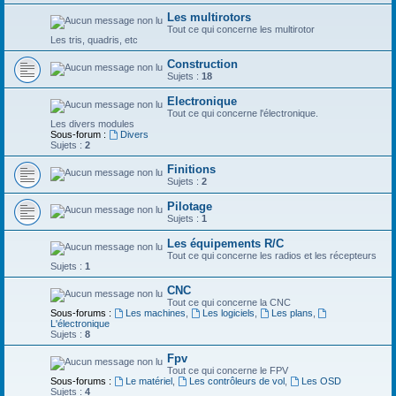
Les multirotors
Tout ce qui concerne les multirotor
Les tris, quadris, etc
Construction
Sujets :
18
Electronique
Tout ce qui concerne l'électronique.
Les divers modules
Sous-forum :
Divers
Sujets :
2
Finitions
Sujets :
2
Pilotage
Sujets :
1
Les équipements R/C
Tout ce qui concerne les radios et les récepteurs
Sujets :
1
CNC
Tout ce qui concerne la CNC
Sous-forums :
Les machines
,
Les logiciels
,
Les plans
,
L'électronique
Sujets :
8
Fpv
Tout ce qui concerne le FPV
Sous-forums :
Le matériel
,
Les contrôleurs de vol
,
Les OSD
Sujets :
4