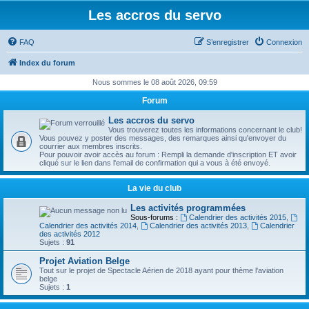
Les accros du servo
FAQ
S’enregistrer
Connexion
Index du forum
Nous sommes le 08 août 2026, 09:59
Forum
Les accros du servo
Vous trouverez toutes les informations concernant le club!
Vous pouvez y poster des messages, des remarques ainsi qu'envoyer du
courrier aux membres inscrits.
Pour pouvoir avoir accès au forum : Rempli la demande d'inscription ET avoir
cliqué sur le lien dans l'email de confirmation qui a vous à été envoyé.
La vie du club
Les activités programmées
Sous-forums :
Calendrier des activités 2015
,
Calendrier des activités 2014
,
Calendrier des activités 2013
,
Calendrier
des activités 2012
Sujets :
91
Projet Aviation Belge
Tout sur le projet de Spectacle Aérien de 2018 ayant pour thème l'aviation
belge
Sujets :
1