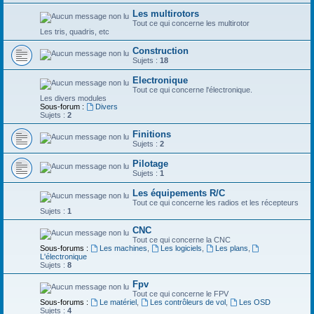
Les multirotors
Tout ce qui concerne les multirotor
Les tris, quadris, etc
Construction
Sujets :
18
Electronique
Tout ce qui concerne l'électronique.
Les divers modules
Sous-forum :
Divers
Sujets :
2
Finitions
Sujets :
2
Pilotage
Sujets :
1
Les équipements R/C
Tout ce qui concerne les radios et les récepteurs
Sujets :
1
CNC
Tout ce qui concerne la CNC
Sous-forums :
Les machines
,
Les logiciels
,
Les plans
,
L'électronique
Sujets :
8
Fpv
Tout ce qui concerne le FPV
Sous-forums :
Le matériel
,
Les contrôleurs de vol
,
Les OSD
Sujets :
4