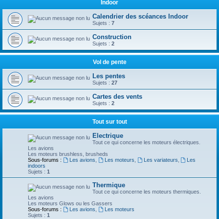
Indoor
Calendrier des scéances Indoor
Sujets :
7
Construction
Sujets :
2
Vol de pente
Les pentes
Sujets :
27
Cartes des vents
Sujets :
2
Tout sur tout
Electrique
Tout ce qui concerne les moteurs électriques.
Les avions
Les moteurs brushless, brusheds
Sous-forums :
Les avions
,
Les moteurs
,
Les variateurs
,
Les
indoors
Sujets :
1
Thermique
Tout ce qui concerne les moteurs thermiques.
Les avions
Les moteurs Glows ou les Gassers
Sous-forums :
Les avions
,
Les moteurs
Sujets :
1