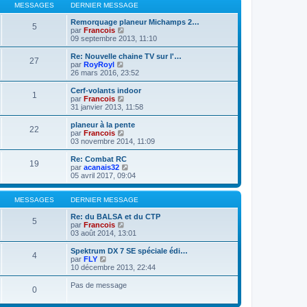
l
a
MESSAGES
DERNIER MESSAGE
m
n
e
g
e
i
d
e
Remorquage planeur Michamps 2…
s
e
5
e
V
par
Francois
s
r
r
o
09 septembre 2013, 11:10
a
m
n
i
g
e
i
r
e
Re: Nouvelle chaine TV sur l'…
s
27
e
l
V
par
RoyRoyl
s
r
e
o
26 mars 2016, 23:52
a
m
d
i
g
e
e
r
e
Cerf-volants indoor
s
1
r
l
V
par
Francois
s
n
e
o
31 janvier 2013, 11:58
a
i
d
i
g
e
e
r
planeur à la pente
e
r
22
r
l
V
par
Francois
m
n
e
o
03 novembre 2014, 11:09
e
i
d
i
s
e
e
r
Re: Combat RC
s
r
19
r
l
V
par
acanais32
a
m
n
e
o
05 avril 2017, 09:04
g
e
i
d
i
e
s
e
e
r
s
r
r
l
MESSAGES
DERNIER MESSAGE
a
m
n
e
g
e
i
d
Re: du BALSA et du CTP
e
5
s
e
V
e
par
Francois
s
r
o
r
03 août 2014, 13:01
a
m
i
n
g
e
r
i
Spektrum DX 7 SE spéciale édi…
e
4
s
l
e
V
par
FLY
s
e
r
o
10 décembre 2013, 22:44
a
d
m
i
g
e
e
r
Pas de message
e
0
r
s
l
n
s
e
i
a