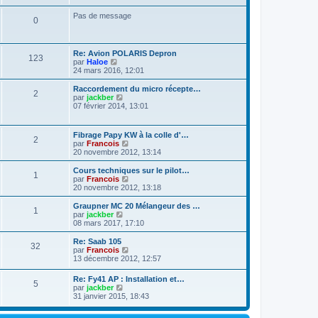
l
g
e
e
Pas de message
e
r
0
d
m
e
e
r
s
n
s
Re: Avion POLARIS Depron
i
123
a
V
par
Haloe
e
g
o
24 mars 2016, 12:01
r
e
i
m
r
e
Raccordement du micro récepte…
2
l
V
s
par
jackber
e
o
s
07 février 2014, 13:01
d
i
a
e
r
g
r
l
e
Fibrage Papy KW à la colle d'…
n
2
e
V
par
Francois
i
d
o
20 novembre 2012, 13:14
e
e
i
r
r
r
Cours techniques sur le pilot…
m
n
1
l
V
par
Francois
e
i
e
o
20 novembre 2012, 13:18
s
e
d
i
s
r
e
r
Graupner MC 20 Mélangeur des …
a
m
1
r
l
V
par
jackber
g
e
n
e
o
08 mars 2017, 17:10
e
s
i
d
i
s
e
e
r
Re: Saab 105
a
r
32
r
l
V
par
Francois
g
m
n
e
o
13 décembre 2012, 12:57
e
e
i
d
i
s
e
e
r
Re: Fy41 AP : Installation et…
s
r
r
5
l
V
par
jackber
a
m
n
e
o
31 janvier 2015, 18:43
g
e
i
d
i
e
s
e
e
r
s
r
r