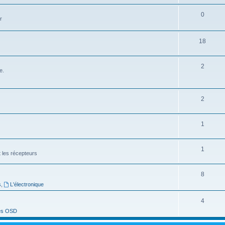
0
r
18
2
e.
2
1
1
t les récepteurs
8
s
,
L'électronique
4
es OSD