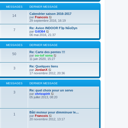
e
r
r
l
MESSAGES
DERNIER MESSAGE
n
e
i
d
Calendrier saison 2016-2017
14
e
e
V
par
Francois
r
r
o
29 septembre 2016, 16:19
m
n
i
e
i
r
Re: Avion INDOOR F3p NéoDyn
s
7
e
l
V
par
Gill364
s
r
e
o
06 mai 2016, 21:37
a
m
d
i
g
e
e
r
e
s
r
l
MESSAGES
DERNIER MESSAGE
s
n
e
a
i
d
Re: Carte des pentes !!!
50
g
e
e
V
par
oo-tof sona
e
r
r
o
11 juin 2020, 15:27
m
n
i
e
i
r
Re: Quelques liens
3
s
e
l
V
par
JordanX
s
r
e
o
17 novembre 2012, 20:36
a
m
d
i
g
e
e
r
e
s
r
l
MESSAGES
DERNIER MESSAGE
s
n
e
a
i
d
Re: quel choix pour un servo
3
g
e
e
V
par
chrisspirit
e
r
r
o
05 juillet 2013, 08:20
m
n
i
e
i
r
s
e
l
s
r
e
Bâti moteur pour dimminuer le…
a
1
m
d
V
par
Francois
g
e
e
o
20 novembre 2012, 13:17
e
s
r
i
s
n
r
a
i