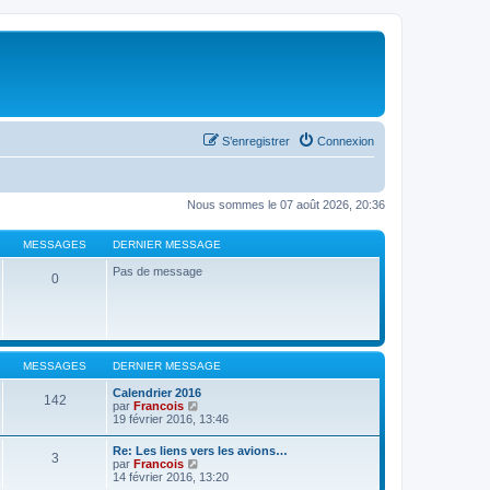
S’enregistrer
Connexion
Nous sommes le 07 août 2026, 20:36
MESSAGES
DERNIER MESSAGE
Pas de message
0
MESSAGES
DERNIER MESSAGE
Calendrier 2016
142
V
par
Francois
o
19 février 2016, 13:46
i
r
Re: Les liens vers les avions…
3
l
V
par
Francois
e
o
14 février 2016, 13:20
d
i