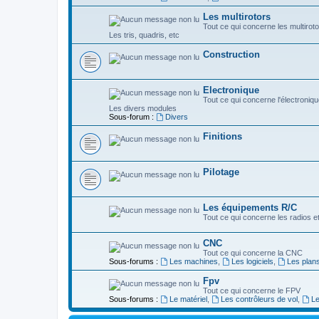
Les multirotors
Tout ce qui concerne les multiroto
Les tris, quadris, etc
Construction
Electronique
Tout ce qui concerne l'électroniqu
Les divers modules
Sous-forum :
Divers
Finitions
Pilotage
Les équipements R/C
Tout ce qui concerne les radios e
CNC
Tout ce qui concerne la CNC
Sous-forums :
Les machines
,
Les logiciels
,
Les plan
Fpv
Tout ce qui concerne le FPV
Sous-forums :
Le matériel
,
Les contrôleurs de vol
,
L