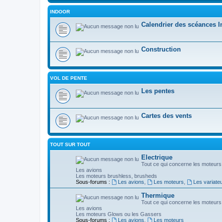
INDOOR
Calendrier des scéances 
Construction
VOL DE PENTE
Les pentes
Cartes des vents
TOUT SUR TOUT
Electrique
Tout ce qui concerne les moteurs 
Les avions
Les moteurs brushless, brusheds
Sous-forums :
Les avions
,
Les moteurs
,
Les variate
Thermique
Tout ce qui concerne les moteurs
Les avions
Les moteurs Glows ou les Gassers
Sous-forums :
Les avions
,
Les moteurs