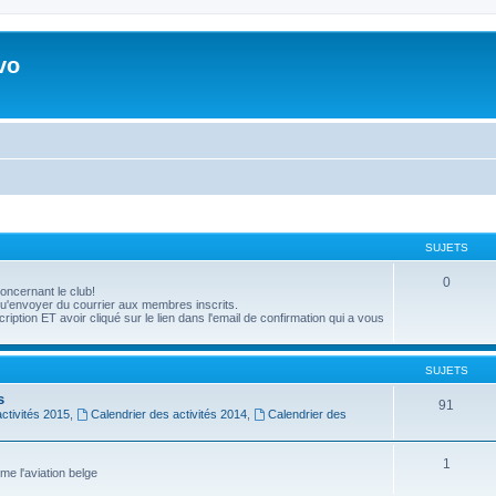
vo
SUJETS
0
oncernant le club!
'envoyer du courrier aux membres inscrits.
ption ET avoir cliqué sur le lien dans l'email de confirmation qui a vous
SUJETS
s
91
ctivités 2015
,
Calendrier des activités 2014
,
Calendrier des
1
me l'aviation belge