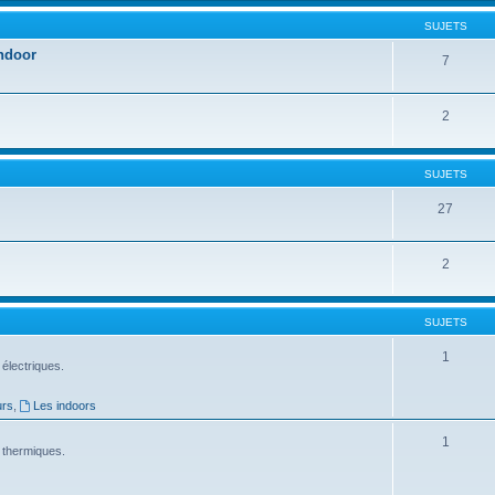
SUJETS
Indoor
7
2
SUJETS
27
2
SUJETS
1
électriques.
urs
,
Les indoors
1
 thermiques.