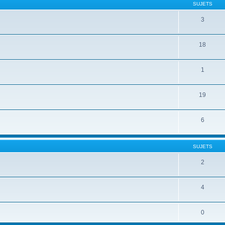
SUJETS
3
18
1
19
6
SUJETS
2
4
0