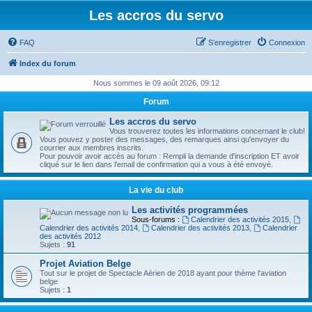
Les accros du servo
FAQ
S’enregistrer
Connexion
Index du forum
Nous sommes le 09 août 2026, 09:12
Forum
Les accros du servo
Vous trouverez toutes les informations concernant le club!
Vous pouvez y poster des messages, des remarques ainsi qu'envoyer du
courrier aux membres inscrits.
Pour pouvoir avoir accès au forum : Rempli la demande d'inscription ET avoir
cliqué sur le lien dans l'email de confirmation qui a vous à été envoyé.
La vie du club
Les activités programmées
Sous-forums :
Calendrier des activités 2015
,
Calendrier des activités 2014
,
Calendrier des activités 2013
,
Calendrier
des activités 2012
Sujets :
91
Projet Aviation Belge
Tout sur le projet de Spectacle Aérien de 2018 ayant pour thème l'aviation
belge
Sujets :
1