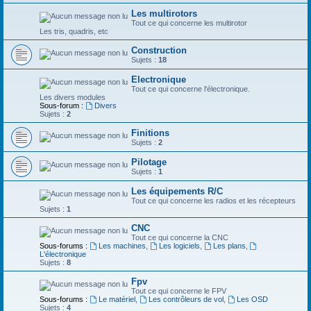
Les multirotors
Tout ce qui concerne les multirotor
Les tris, quadris, etc
Construction
Sujets :
18
Electronique
Tout ce qui concerne l'électronique.
Les divers modules
Sous-forum :
Divers
Sujets :
2
Finitions
Sujets :
2
Pilotage
Sujets :
1
Les équipements R/C
Tout ce qui concerne les radios et les récepteurs
Sujets :
1
CNC
Tout ce qui concerne la CNC
Sous-forums :
Les machines
,
Les logiciels
,
Les plans
,
L'électronique
Sujets :
8
Fpv
Tout ce qui concerne le FPV
Sous-forums :
Le matériel
,
Les contrôleurs de vol
,
Les OSD
Sujets :
4