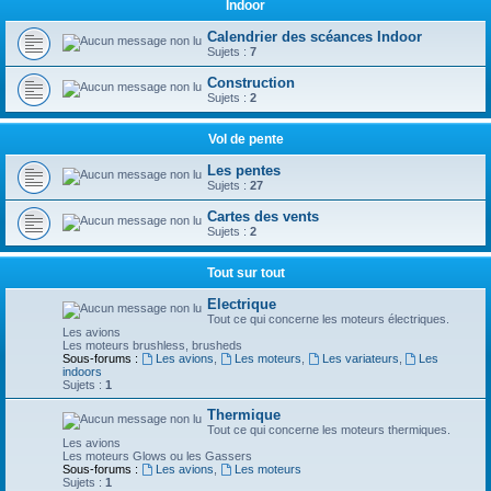
Indoor
Calendrier des scéances Indoor
Sujets :
7
Construction
Sujets :
2
Vol de pente
Les pentes
Sujets :
27
Cartes des vents
Sujets :
2
Tout sur tout
Electrique
Tout ce qui concerne les moteurs électriques.
Les avions
Les moteurs brushless, brusheds
Sous-forums :
Les avions
,
Les moteurs
,
Les variateurs
,
Les
indoors
Sujets :
1
Thermique
Tout ce qui concerne les moteurs thermiques.
Les avions
Les moteurs Glows ou les Gassers
Sous-forums :
Les avions
,
Les moteurs
Sujets :
1