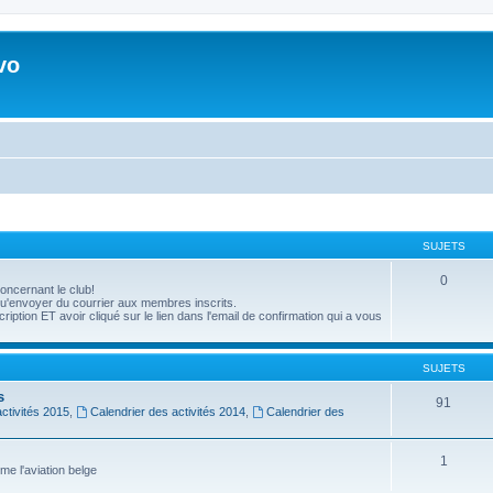
vo
SUJETS
0
oncernant le club!
'envoyer du courrier aux membres inscrits.
ption ET avoir cliqué sur le lien dans l'email de confirmation qui a vous
SUJETS
s
91
ctivités 2015
,
Calendrier des activités 2014
,
Calendrier des
1
me l'aviation belge