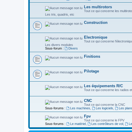
Les multirotors
Tout ce qui concerne les multiroto
Les tris, quadris, etc
Construction
Electronique
Tout ce qui concerne l'électroniqu
Les divers modules
Sous-forum :
Divers
Finitions
Pilotage
Les équipements R/C
Tout ce qui concerne les radios e
CNC
Tout ce qui concerne la CNC
Sous-forums :
Les machines
,
Les logiciels
,
Les plan
Fpv
Tout ce qui concerne le FPV
Sous-forums :
Le matériel
,
Les contrôleurs de vol
,
L