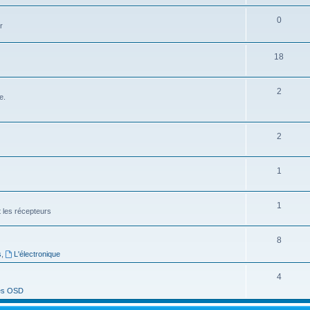
0
r
18
2
e.
2
1
1
t les récepteurs
8
s
,
L'électronique
4
es OSD