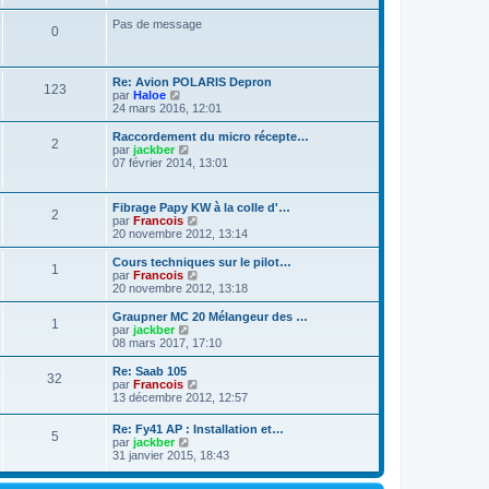
l
g
e
e
Pas de message
e
r
0
d
m
e
e
r
s
n
s
Re: Avion POLARIS Depron
i
123
a
V
par
Haloe
e
g
o
24 mars 2016, 12:01
r
e
i
m
r
e
Raccordement du micro récepte…
2
l
V
s
par
jackber
e
o
s
07 février 2014, 13:01
d
i
a
e
r
g
r
l
e
Fibrage Papy KW à la colle d'…
n
2
e
V
par
Francois
i
d
o
20 novembre 2012, 13:14
e
e
i
r
r
r
Cours techniques sur le pilot…
m
n
1
l
V
par
Francois
e
i
e
o
20 novembre 2012, 13:18
s
e
d
i
s
r
e
r
Graupner MC 20 Mélangeur des …
a
m
1
r
l
V
par
jackber
g
e
n
e
o
08 mars 2017, 17:10
e
s
i
d
i
s
e
e
r
Re: Saab 105
a
r
32
r
l
V
par
Francois
g
m
n
e
o
13 décembre 2012, 12:57
e
e
i
d
i
s
e
e
r
Re: Fy41 AP : Installation et…
s
r
r
5
l
V
par
jackber
a
m
n
e
o
31 janvier 2015, 18:43
g
e
i
d
i
e
s
e
e
r
s
r
r