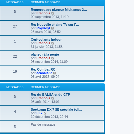
l
a
MESSAGES
DERNIER MESSAGE
m
n
e
g
e
i
d
e
Remorquage planeur Michamps 2…
s
e
5
e
V
par
Francois
s
r
r
o
09 septembre 2013, 11:10
a
m
n
i
g
e
i
r
e
Re: Nouvelle chaine TV sur l'…
s
27
e
l
V
par
RoyRoyl
s
r
e
o
26 mars 2016, 23:52
a
m
d
i
g
e
e
r
e
Cerf-volants indoor
s
1
r
l
V
par
Francois
s
n
e
o
31 janvier 2013, 11:58
a
i
d
i
g
e
e
r
planeur à la pente
e
r
22
r
l
V
par
Francois
m
n
e
o
03 novembre 2014, 11:09
e
i
d
i
s
e
e
r
Re: Combat RC
s
r
19
r
l
V
par
acanais32
a
m
n
e
o
05 avril 2017, 09:04
g
e
i
d
i
e
s
e
e
r
s
r
r
l
MESSAGES
DERNIER MESSAGE
a
m
n
e
g
e
i
d
Re: du BALSA et du CTP
e
5
s
e
V
e
par
Francois
s
r
o
r
03 août 2014, 13:01
a
m
i
n
g
e
r
i
Spektrum DX 7 SE spéciale édi…
e
4
s
l
e
V
par
FLY
s
e
r
o
10 décembre 2013, 22:44
a
d
m
i
g
e
e
r
Pas de message
e
0
r
s
l
n
s
e
i
a