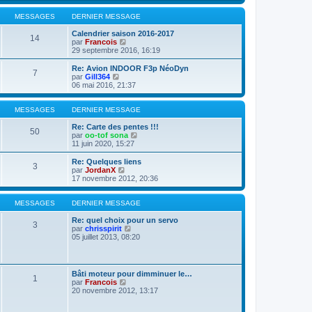
e
r
r
l
MESSAGES
DERNIER MESSAGE
n
e
i
d
Calendrier saison 2016-2017
14
e
e
V
par
Francois
r
r
o
29 septembre 2016, 16:19
m
n
i
e
i
r
Re: Avion INDOOR F3p NéoDyn
s
7
e
l
V
par
Gill364
s
r
e
o
06 mai 2016, 21:37
a
m
d
i
g
e
e
r
e
s
r
l
MESSAGES
DERNIER MESSAGE
s
n
e
a
i
d
Re: Carte des pentes !!!
50
g
e
e
V
par
oo-tof sona
e
r
r
o
11 juin 2020, 15:27
m
n
i
e
i
r
Re: Quelques liens
3
s
e
l
V
par
JordanX
s
r
e
o
17 novembre 2012, 20:36
a
m
d
i
g
e
e
r
e
s
r
l
MESSAGES
DERNIER MESSAGE
s
n
e
a
i
d
Re: quel choix pour un servo
3
g
e
e
V
par
chrisspirit
e
r
r
o
05 juillet 2013, 08:20
m
n
i
e
i
r
s
e
l
s
r
e
Bâti moteur pour dimminuer le…
a
1
m
d
V
par
Francois
g
e
e
o
20 novembre 2012, 13:17
e
s
r
i
s
n
r
a
i