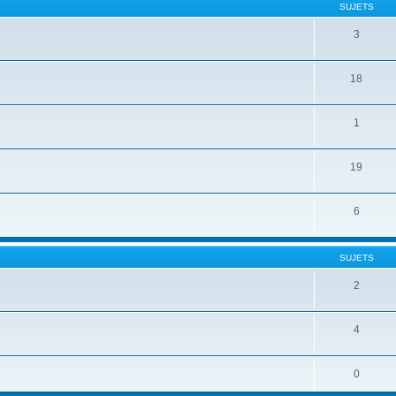
SUJETS
3
18
1
19
6
SUJETS
2
4
0