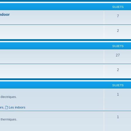
SUJETS
Indoor
7
2
SUJETS
27
2
SUJETS
1
électriques.
urs
,
Les indoors
1
 thermiques.