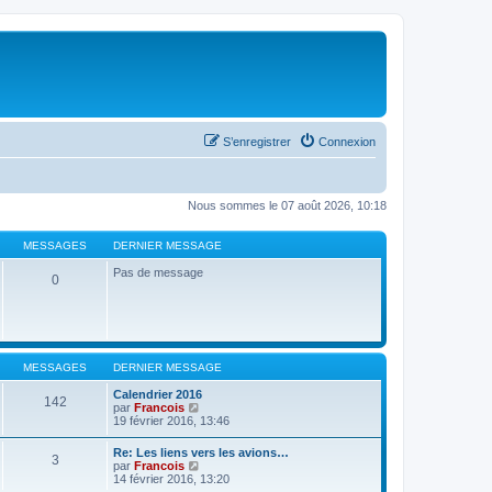
S’enregistrer
Connexion
Nous sommes le 07 août 2026, 10:18
MESSAGES
DERNIER MESSAGE
Pas de message
0
MESSAGES
DERNIER MESSAGE
Calendrier 2016
142
V
par
Francois
o
19 février 2016, 13:46
i
r
Re: Les liens vers les avions…
3
l
V
par
Francois
e
o
14 février 2016, 13:20
d
i