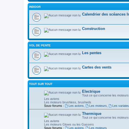
INDOOR
Calendrier des scéances 
Construction
VOL DE PENTE
Les pentes
Cartes des vents
TOUT SUR TOUT
Electrique
Tout ce qui concerne les moteurs 
Les avions
Les moteurs brushless, brusheds
Sous-forums :
Les avions
,
Les moteurs
,
Les variate
Thermique
Tout ce qui concerne les moteurs
Les avions
Les moteurs Glows ou les Gassers
Sous-forums :
Les avions
,
Les moteurs