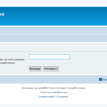
vo
iée via votre panneau
enregistrement.
Nou
Développé par
phpBB
® Forum Software © phpBB Limited
Traduit par
phpBB-fr.com
Confidentialité
|
Conditions