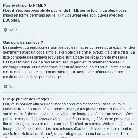
Puis-je utiliser le HTML ?
Non, il n’est pas possible de publier du HTML sur ce forum. La plupart des
mises en forme permises par le HTML peuvent être appliquées avec les
BBCodes.
Haut
Que sont les smileys ?
Les smileys, ou émoticônes, sont de petites images utilisées pour exprimer des
sentiments avec un code simple, exemple : :) signifie joyeux, :( signifie triste. La
liste complète des smileys est visible sur la page de rédaction de message.
Essayez toutefois de ne pas en abuser. Ils peuvent rapidement rendre un
message illisible et un modérateur peut décider de les retirer ou simplement
d’effacer le message. L’administrateur peut aussi avoir défini un nombre
maximum de smileys par message.
Haut
Puis-je publier des images ?
Oui, vous pouvez afficher des images dans vos messages. Par ailleurs, si
l’administrateur a autorisé les fichiers joints, vous pouvez charger une image
sur le forum. Autrement, vous devez lier une image placée sur un serveur Web
public, exemple : http://www.exemple.com/mon-image.gif. Vous ne pouvez pas
lier des images de votre ordinateur (sauf si c’est un serveur Web public) ni des
images placées derrière des mécanismes d’authentification, exemple : boîtes
aux lettres Hotmail ou Yahoo!, sites protégés par un mot de passe, etc. Pour