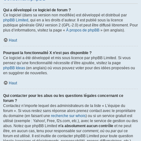
Qui a développé ce logiciel de forum ?
Ce logiciel (dans sa version non modifiée) est développé et distribué par
phpBB Limited
, qui en a les droits d’auteur. Il est publié sous la licence
publique générale GNU version 2 (GPL-2.0) et peut être diffusé librement. Pour
plus d’informations, visitez la page «
À propos de phpBB
» (en anglais).
Haut
Pourquoi la fonctionnalité X n’est pas disponible ?
Ce logiciel a été développé et mis sous licence par phpBB Limited. Si vous
pensez qu’une fonctionnalité nécessite d’être ajoutée, visitez la page
phpBB Ideas
(en anglais) où vous pouvez voter pour des idées proposées ou
en suggérer de nouvelles.
Haut
Qui contacter pour les abus ou les questions légales concernant ce
forum ?
Contactez n’importe lequel des administrateurs de la liste « L’équipe du
forum ». Si vous restez sans réponse alors prenez contact avec le propriétaire
du domaine (en faisant une
recherche sur whois
) ou si un service gratuit est
utilisé (exemple : Yahoo!, Free, f2s.com, etc.), avec le service de gestion ou des
abus. Notez que phpBB Limited
n’a absolument aucun contrôle
et ne peut
être, en aucun cas, tenu pour responsable sur
comment
,
où
ou
par qui
ce
forum est utilisé. Il est inutile de contacter phpBB Limited pour toute question