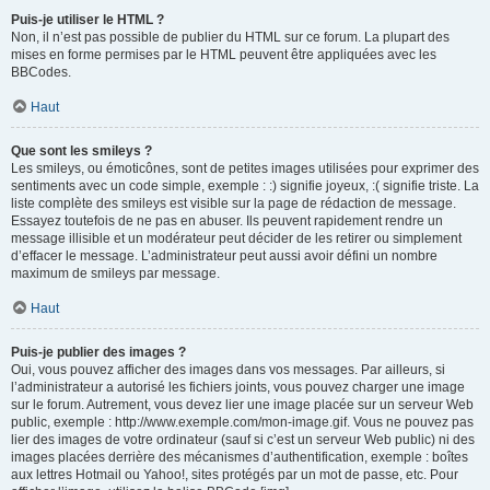
Puis-je utiliser le HTML ?
Non, il n’est pas possible de publier du HTML sur ce forum. La plupart des
mises en forme permises par le HTML peuvent être appliquées avec les
BBCodes.
Haut
Que sont les smileys ?
Les smileys, ou émoticônes, sont de petites images utilisées pour exprimer des
sentiments avec un code simple, exemple : :) signifie joyeux, :( signifie triste. La
liste complète des smileys est visible sur la page de rédaction de message.
Essayez toutefois de ne pas en abuser. Ils peuvent rapidement rendre un
message illisible et un modérateur peut décider de les retirer ou simplement
d’effacer le message. L’administrateur peut aussi avoir défini un nombre
maximum de smileys par message.
Haut
Puis-je publier des images ?
Oui, vous pouvez afficher des images dans vos messages. Par ailleurs, si
l’administrateur a autorisé les fichiers joints, vous pouvez charger une image
sur le forum. Autrement, vous devez lier une image placée sur un serveur Web
public, exemple : http://www.exemple.com/mon-image.gif. Vous ne pouvez pas
lier des images de votre ordinateur (sauf si c’est un serveur Web public) ni des
images placées derrière des mécanismes d’authentification, exemple : boîtes
aux lettres Hotmail ou Yahoo!, sites protégés par un mot de passe, etc. Pour