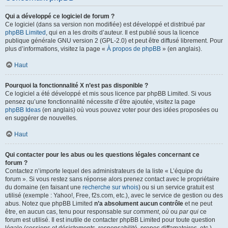
Qui a développé ce logiciel de forum ?
Ce logiciel (dans sa version non modifiée) est développé et distribué par
phpBB Limited
, qui en a les droits d’auteur. Il est publié sous la licence
publique générale GNU version 2 (GPL-2.0) et peut être diffusé librement. Pour
plus d’informations, visitez la page «
À propos de phpBB
» (en anglais).
Haut
Pourquoi la fonctionnalité X n’est pas disponible ?
Ce logiciel a été développé et mis sous licence par phpBB Limited. Si vous
pensez qu’une fonctionnalité nécessite d’être ajoutée, visitez la page
phpBB Ideas
(en anglais) où vous pouvez voter pour des idées proposées ou
en suggérer de nouvelles.
Haut
Qui contacter pour les abus ou les questions légales concernant ce
forum ?
Contactez n’importe lequel des administrateurs de la liste « L’équipe du
forum ». Si vous restez sans réponse alors prenez contact avec le propriétaire
du domaine (en faisant une
recherche sur whois
) ou si un service gratuit est
utilisé (exemple : Yahoo!, Free, f2s.com, etc.), avec le service de gestion ou des
abus. Notez que phpBB Limited
n’a absolument aucun contrôle
et ne peut
être, en aucun cas, tenu pour responsable sur
comment
,
où
ou
par qui
ce
forum est utilisé. Il est inutile de contacter phpBB Limited pour toute question