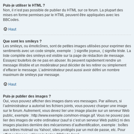
Puis-je utiliser le HTML ?
Non, il n’est pas possible de publier du HTML sur ce forum. La plupart des
mises en forme permises par le HTML peuvent être appliquées avec les
BBCodes.
Haut
Que sont les smileys ?
Les smileys, ou émoticônes, sont de petites images utilisées pour exprimer des
sentiments avec un code simple, exemple : :) signifie joyeux, :( signifie triste. La
liste complète des smileys est visible sur la page de rédaction de message.
Essayez toutefois de ne pas en abuser. Ils peuvent rapidement rendre un
message illisible et un modérateur peut décider de les retirer ou simplement
d’effacer le message. L’administrateur peut aussi avoir défini un nombre
maximum de smileys par message.
Haut
Puis-je publier des images ?
Oui, vous pouvez afficher des images dans vos messages. Par ailleurs, si
l’administrateur a autorisé les fichiers joints, vous pouvez charger une image
sur le forum. Autrement, vous devez lier une image placée sur un serveur Web
public, exemple : http://www.exemple.com/mon-image.gif. Vous ne pouvez pas
lier des images de votre ordinateur (sauf si c’est un serveur Web public) ni des
images placées derrière des mécanismes d’authentification, exemple : boîtes
aux lettres Hotmail ou Yahoo!, sites protégés par un mot de passe, etc. Pour