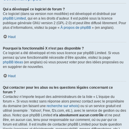
Qui a développé ce logiciel de forum ?
Ce logiciel (dans sa version non modifiée) est développé et distribué par
phpBB Limited
, qui en a les droits d’auteur. Il est publié sous la licence
publique générale GNU version 2 (GPL-2.0) et peut être diffusé librement. Pour
plus d’informations, visitez la page «
À propos de phpBB
» (en anglais).
Haut
Pourquoi la fonctionnalité X n’est pas disponible ?
Ce logiciel a été développé et mis sous licence par phpBB Limited. Si vous
pensez qu’une fonctionnalité nécessite d’être ajoutée, visitez la page
phpBB Ideas
(en anglais) où vous pouvez voter pour des idées proposées ou
en suggérer de nouvelles.
Haut
Qui contacter pour les abus ou les questions légales concernant ce
forum ?
Contactez n’importe lequel des administrateurs de la liste « L’équipe du
forum ». Si vous restez sans réponse alors prenez contact avec le propriétaire
du domaine (en faisant une
recherche sur whois
) ou si un service gratuit est
utilisé (exemple : Yahoo!, Free, f2s.com, etc.), avec le service de gestion ou des
abus. Notez que phpBB Limited
n’a absolument aucun contrôle
et ne peut
être, en aucun cas, tenu pour responsable sur
comment
,
où
ou
par qui
ce
forum est utilisé. Il est inutile de contacter phpBB Limited pour toute question