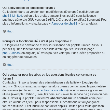
Qui a développé ce logiciel de forum ?
Ce logiciel (dans sa version non modifiée) est développé et distribué par
phpBB Limited
, qui en a les droits d’auteur. Il est publié sous la licence
publique générale GNU version 2 (GPL-2.0) et peut être diffusé librement. Pour
plus d’informations, visitez la page «
À propos de phpBB
» (en anglais).
Haut
Pourquoi la fonctionnalité X n’est pas disponible ?
Ce logiciel a été développé et mis sous licence par phpBB Limited. Si vous
pensez qu’une fonctionnalité nécessite d’être ajoutée, visitez la page
phpBB Ideas
(en anglais) où vous pouvez voter pour des idées proposées ou
en suggérer de nouvelles.
Haut
Qui contacter pour les abus ou les questions légales concernant ce
forum ?
Contactez n’importe lequel des administrateurs de la liste « L’équipe du
forum ». Si vous restez sans réponse alors prenez contact avec le propriétaire
du domaine (en faisant une
recherche sur whois
) ou si un service gratuit est
utilisé (exemple : Yahoo!, Free, f2s.com, etc.), avec le service de gestion ou des
abus. Notez que phpBB Limited
n’a absolument aucun contrôle
et ne peut
être, en aucun cas, tenu pour responsable sur
comment
,
où
ou
par qui
ce
forum est utilisé. Il est inutile de contacter phpBB Limited pour toute question