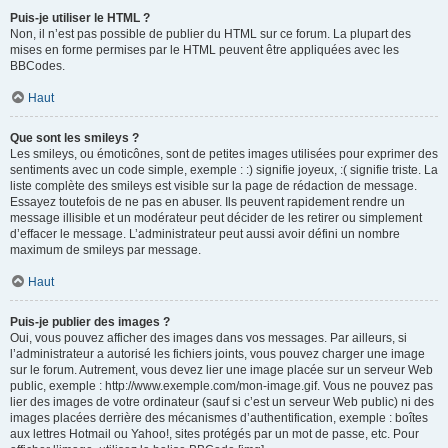
Puis-je utiliser le HTML ?
Non, il n’est pas possible de publier du HTML sur ce forum. La plupart des
mises en forme permises par le HTML peuvent être appliquées avec les
BBCodes.
Haut
Que sont les smileys ?
Les smileys, ou émoticônes, sont de petites images utilisées pour exprimer des
sentiments avec un code simple, exemple : :) signifie joyeux, :( signifie triste. La
liste complète des smileys est visible sur la page de rédaction de message.
Essayez toutefois de ne pas en abuser. Ils peuvent rapidement rendre un
message illisible et un modérateur peut décider de les retirer ou simplement
d’effacer le message. L’administrateur peut aussi avoir défini un nombre
maximum de smileys par message.
Haut
Puis-je publier des images ?
Oui, vous pouvez afficher des images dans vos messages. Par ailleurs, si
l’administrateur a autorisé les fichiers joints, vous pouvez charger une image
sur le forum. Autrement, vous devez lier une image placée sur un serveur Web
public, exemple : http://www.exemple.com/mon-image.gif. Vous ne pouvez pas
lier des images de votre ordinateur (sauf si c’est un serveur Web public) ni des
images placées derrière des mécanismes d’authentification, exemple : boîtes
aux lettres Hotmail ou Yahoo!, sites protégés par un mot de passe, etc. Pour