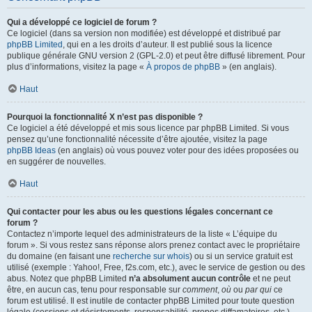
Qui a développé ce logiciel de forum ?
Ce logiciel (dans sa version non modifiée) est développé et distribué par
phpBB Limited
, qui en a les droits d’auteur. Il est publié sous la licence
publique générale GNU version 2 (GPL-2.0) et peut être diffusé librement. Pour
plus d’informations, visitez la page «
À propos de phpBB
» (en anglais).
Haut
Pourquoi la fonctionnalité X n’est pas disponible ?
Ce logiciel a été développé et mis sous licence par phpBB Limited. Si vous
pensez qu’une fonctionnalité nécessite d’être ajoutée, visitez la page
phpBB Ideas
(en anglais) où vous pouvez voter pour des idées proposées ou
en suggérer de nouvelles.
Haut
Qui contacter pour les abus ou les questions légales concernant ce
forum ?
Contactez n’importe lequel des administrateurs de la liste « L’équipe du
forum ». Si vous restez sans réponse alors prenez contact avec le propriétaire
du domaine (en faisant une
recherche sur whois
) ou si un service gratuit est
utilisé (exemple : Yahoo!, Free, f2s.com, etc.), avec le service de gestion ou des
abus. Notez que phpBB Limited
n’a absolument aucun contrôle
et ne peut
être, en aucun cas, tenu pour responsable sur
comment
,
où
ou
par qui
ce
forum est utilisé. Il est inutile de contacter phpBB Limited pour toute question