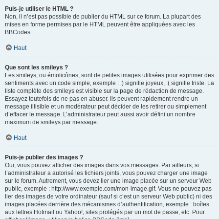
Puis-je utiliser le HTML ?
Non, il n’est pas possible de publier du HTML sur ce forum. La plupart des
mises en forme permises par le HTML peuvent être appliquées avec les
BBCodes.
Haut
Que sont les smileys ?
Les smileys, ou émoticônes, sont de petites images utilisées pour exprimer des
sentiments avec un code simple, exemple : :) signifie joyeux, :( signifie triste. La
liste complète des smileys est visible sur la page de rédaction de message.
Essayez toutefois de ne pas en abuser. Ils peuvent rapidement rendre un
message illisible et un modérateur peut décider de les retirer ou simplement
d’effacer le message. L’administrateur peut aussi avoir défini un nombre
maximum de smileys par message.
Haut
Puis-je publier des images ?
Oui, vous pouvez afficher des images dans vos messages. Par ailleurs, si
l’administrateur a autorisé les fichiers joints, vous pouvez charger une image
sur le forum. Autrement, vous devez lier une image placée sur un serveur Web
public, exemple : http://www.exemple.com/mon-image.gif. Vous ne pouvez pas
lier des images de votre ordinateur (sauf si c’est un serveur Web public) ni des
images placées derrière des mécanismes d’authentification, exemple : boîtes
aux lettres Hotmail ou Yahoo!, sites protégés par un mot de passe, etc. Pour