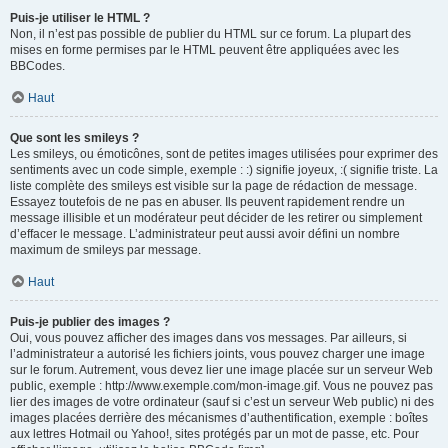
Puis-je utiliser le HTML ?
Non, il n’est pas possible de publier du HTML sur ce forum. La plupart des
mises en forme permises par le HTML peuvent être appliquées avec les
BBCodes.
Haut
Que sont les smileys ?
Les smileys, ou émoticônes, sont de petites images utilisées pour exprimer des
sentiments avec un code simple, exemple : :) signifie joyeux, :( signifie triste. La
liste complète des smileys est visible sur la page de rédaction de message.
Essayez toutefois de ne pas en abuser. Ils peuvent rapidement rendre un
message illisible et un modérateur peut décider de les retirer ou simplement
d’effacer le message. L’administrateur peut aussi avoir défini un nombre
maximum de smileys par message.
Haut
Puis-je publier des images ?
Oui, vous pouvez afficher des images dans vos messages. Par ailleurs, si
l’administrateur a autorisé les fichiers joints, vous pouvez charger une image
sur le forum. Autrement, vous devez lier une image placée sur un serveur Web
public, exemple : http://www.exemple.com/mon-image.gif. Vous ne pouvez pas
lier des images de votre ordinateur (sauf si c’est un serveur Web public) ni des
images placées derrière des mécanismes d’authentification, exemple : boîtes
aux lettres Hotmail ou Yahoo!, sites protégés par un mot de passe, etc. Pour