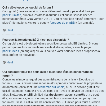
Qui a développé ce logiciel de forum ?
Ce logiciel (dans sa version non modifiée) est développé et distribué par
phpBB Limited
, qui en a les droits d’auteur. Il est publié sous la licence
publique générale GNU version 2 (GPL-2.0) et peut être diffusé librement. Pour
plus d’informations, visitez la page «
À propos de phpBB
» (en anglais).
Haut
Pourquoi la fonctionnalité X n’est pas disponible ?
Ce logiciel a été développé et mis sous licence par phpBB Limited. Si vous
pensez qu’une fonctionnalité nécessite d’être ajoutée, visitez la page
phpBB Ideas
(en anglais) où vous pouvez voter pour des idées proposées ou
en suggérer de nouvelles.
Haut
Qui contacter pour les abus ou les questions légales concernant ce
forum ?
Contactez n’importe lequel des administrateurs de la liste « L’équipe du
forum ». Si vous restez sans réponse alors prenez contact avec le propriétaire
du domaine (en faisant une
recherche sur whois
) ou si un service gratuit est
utilisé (exemple : Yahoo!, Free, f2s.com, etc.), avec le service de gestion ou des
abus. Notez que phpBB Limited
n’a absolument aucun contrôle
et ne peut
être, en aucun cas, tenu pour responsable sur
comment
,
où
ou
par qui
ce
forum est utilisé. Il est inutile de contacter phpBB Limited pour toute question