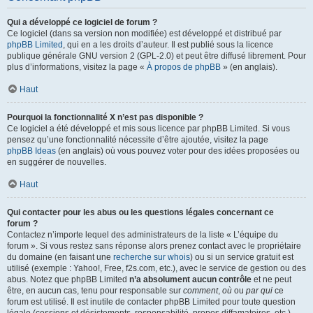
Qui a développé ce logiciel de forum ?
Ce logiciel (dans sa version non modifiée) est développé et distribué par
phpBB Limited
, qui en a les droits d’auteur. Il est publié sous la licence
publique générale GNU version 2 (GPL-2.0) et peut être diffusé librement. Pour
plus d’informations, visitez la page «
À propos de phpBB
» (en anglais).
Haut
Pourquoi la fonctionnalité X n’est pas disponible ?
Ce logiciel a été développé et mis sous licence par phpBB Limited. Si vous
pensez qu’une fonctionnalité nécessite d’être ajoutée, visitez la page
phpBB Ideas
(en anglais) où vous pouvez voter pour des idées proposées ou
en suggérer de nouvelles.
Haut
Qui contacter pour les abus ou les questions légales concernant ce
forum ?
Contactez n’importe lequel des administrateurs de la liste « L’équipe du
forum ». Si vous restez sans réponse alors prenez contact avec le propriétaire
du domaine (en faisant une
recherche sur whois
) ou si un service gratuit est
utilisé (exemple : Yahoo!, Free, f2s.com, etc.), avec le service de gestion ou des
abus. Notez que phpBB Limited
n’a absolument aucun contrôle
et ne peut
être, en aucun cas, tenu pour responsable sur
comment
,
où
ou
par qui
ce
forum est utilisé. Il est inutile de contacter phpBB Limited pour toute question