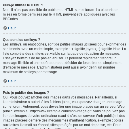
Puis-je utiliser le HTML ?
Non, il n’est pas possible de publier du HTML sur ce forum. La plupart des
mises en forme permises par le HTML peuvent être appliquées avec les
BBCodes.
Haut
Que sont les smileys ?
Les smileys, ou émoticônes, sont de petites images utilisées pour exprimer des
sentiments avec un code simple, exemple : :) signifie joyeux, :( signifie triste. La
liste complète des smileys est visible sur la page de rédaction de message.
Essayez toutefois de ne pas en abuser. Ils peuvent rapidement rendre un
message illisible et un modérateur peut décider de les retirer ou simplement
d’effacer le message. L’administrateur peut aussi avoir défini un nombre
maximum de smileys par message.
Haut
Puis-je publier des images ?
Oui, vous pouvez afficher des images dans vos messages. Par ailleurs, si
l’administrateur a autorisé les fichiers joints, vous pouvez charger une image
sur le forum. Autrement, vous devez lier une image placée sur un serveur Web
public, exemple : http://www.exemple.com/mon-image.gif. Vous ne pouvez pas
lier des images de votre ordinateur (sauf si c’est un serveur Web public) ni des
images placées derrière des mécanismes d’authentification, exemple : boîtes
aux lettres Hotmail ou Yahoo!, sites protégés par un mot de passe, etc. Pour