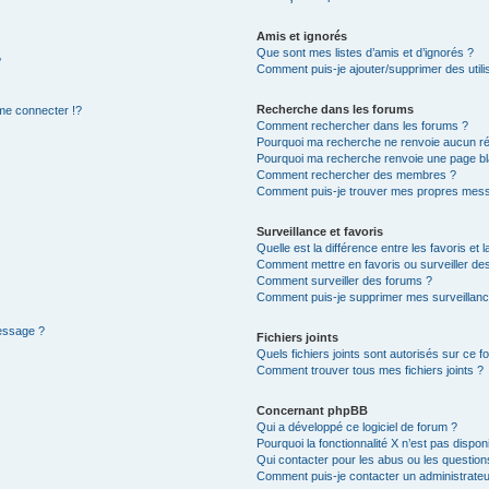
Amis et ignorés
Que sont mes listes d’amis et d’ignorés ?
?
Comment puis-je ajouter/supprimer des utilis
Recherche dans les forums
e connecter !?
Comment rechercher dans les forums ?
Pourquoi ma recherche ne renvoie aucun ré
Pourquoi ma recherche renvoie une page bl
Comment rechercher des membres ?
Comment puis-je trouver mes propres mess
Surveillance et favoris
Quelle est la différence entre les favoris et l
Comment mettre en favoris ou surveiller des
Comment surveiller des forums ?
Comment puis-je supprimer mes surveillanc
message ?
Fichiers joints
Quels fichiers joints sont autorisés sur ce f
Comment trouver tous mes fichiers joints ?
Concernant phpBB
Qui a développé ce logiciel de forum ?
Pourquoi la fonctionnalité X n’est pas dispon
Qui contacter pour les abus ou les questio
Comment puis-je contacter un administrateu