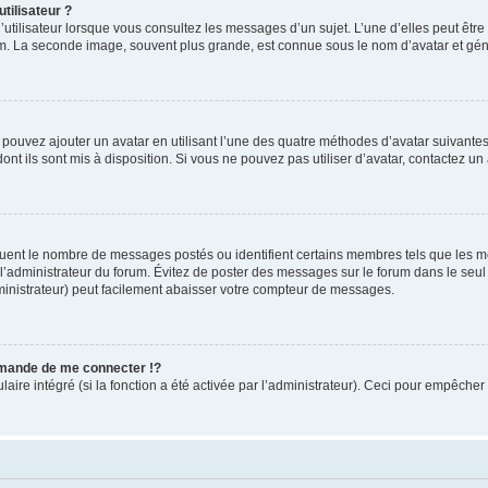
tilisateur ?
utilisateur lorsque vous consultez les messages d’un sujet. L’une d’elles peut êtr
rum. La seconde image, souvent plus grande, est connue sous le nom d’avatar et 
s pouvez ajouter un avatar en utilisant l’une des quatre méthodes d’avatar suivantes 
ont ils sont mis à disposition. Si vous ne pouvez pas utiliser d’avatar, contactez un
iquent le nombre de messages postés ou identifient certains membres tels que les 
ar l’administrateur du forum. Évitez de poster des messages sur le forum dans le seu
ministrateur) peut facilement abaisser votre compteur de messages.
mande de me connecter !?
re intégré (si la fonction a été activée par l’administrateur). Ceci pour empêcher l’u