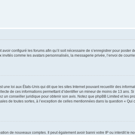
t avoir configuré les forums afin qu’il soit nécessaire de s’enregistrer pour poster
x invités comme les avatars personnalisés, la messagerie privée, l’envoi de courri
t une loi aux États-Unis qui dit que les sites Internet pouvant recueillir des infor
ollecte de ces informations permettant d’identifier un mineur de moins de 13 ans. S
tez un conseiller juridique pour obtenir son avis. Notez que phpBB Limited et les pr
gales de toutes sortes, à l’exception de celles mentionnées dans la question « Qui
réation de nouveaux comptes. Il peut également avoir banni votre IP ou interdit le no