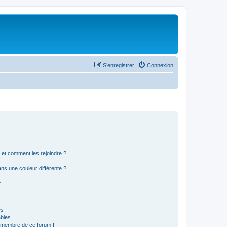
S’enregistrer
Connexion
s et comment les rejoindre ?
s une couleur différente ?
?
s !
bles !
n membre de ce forum !