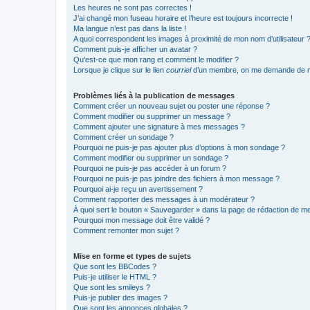
Les heures ne sont pas correctes !
J’ai changé mon fuseau horaire et l’heure est toujours incorrecte !
Ma langue n’est pas dans la liste !
A quoi correspondent les images à proximité de mon nom d’utilisateur 
Comment puis-je afficher un avatar ?
Qu’est-ce que mon rang et comment le modifier ?
Lorsque je clique sur le lien
courriel
d’un membre, on me demande de m
Problèmes liés à la publication de messages
Comment créer un nouveau sujet ou poster une réponse ?
Comment modifier ou supprimer un message ?
Comment ajouter une signature à mes messages ?
Comment créer un sondage ?
Pourquoi ne puis-je pas ajouter plus d’options à mon sondage ?
Comment modifier ou supprimer un sondage ?
Pourquoi ne puis-je pas accéder à un forum ?
Pourquoi ne puis-je pas joindre des fichiers à mon message ?
Pourquoi ai-je reçu un avertissement ?
Comment rapporter des messages à un modérateur ?
À quoi sert le bouton « Sauvegarder » dans la page de rédaction de 
Pourquoi mon message doit être validé ?
Comment remonter mon sujet ?
Mise en forme et types de sujets
Que sont les BBCodes ?
Puis-je utiliser le HTML ?
Que sont les smileys ?
Puis-je publier des images ?
Que sont les annonces globales ?