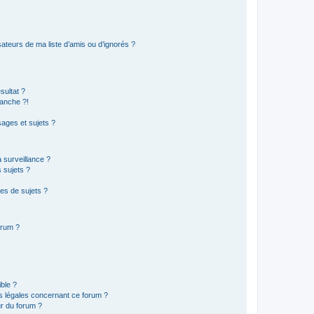
ateurs de ma liste d’amis ou d’ignorés ?
sultat ?
anche ?!
ages et sujets ?
a surveillance ?
 sujets ?
es de sujets ?
orum ?
ible ?
ns légales concernant ce forum ?
r du forum ?