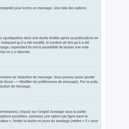
nregistré pour écrire un message. Une liste des options
 (quelquefois dans une durée limitée après sa publication) en
iquant qu’il a été modifié, le nombre de fois qu’il a été
sage, cependant ils ont la possibilité de laisser une note
elqu’un y a répondu.
rmulaire de rédaction de message. Vous pouvez aussi ajouter
du forum --> Modifier les préférences de message
). Par la suite,
daction de message.
ermissions), cliquez sur l’onglet
Sondage
sous la partie
ptions possibles, saisissez une option par ligne dans le
ateur », limiter la durée en jours du sondage (mettre « 0 » pour