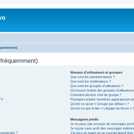
vo
réquemment)
s fréquemment)
Niveaux d’utilisateurs et groupes
Que sont les administrateurs ?
Que sont les modérateurs ?
Que sont les groupes d’utilisateurs ?
Où trouver la liste des groupes d’utilisateur
Comment devenir chef de groupe ?
 ?!
Pourquoi certains membres apparaissent dan
Qu’est-ce qu’un « Groupe par défaut » ?
Qu’est-ce que le lien « L’équipe du forum » 
Messagerie privée
Je ne peux pas envoyer de messages privé
Je reçois sans arrêt des messages indésira
 connectés ?
J’ai reçu un spam ou un courriel abusif d’u