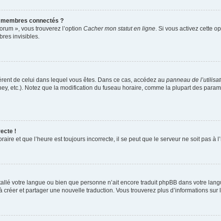
s membres connectés ?
forum », vous trouverez l’option
Cacher mon statut en ligne
. Si vous activez cette o
es invisibles.
ifférent de celui dans lequel vous êtes. Dans ce cas, accédez au
panneau de l’utilisa
ney, etc.). Notez que la modification du fuseau horaire, comme la plupart des para
ecte !
aire et que l’heure est toujours incorrecte, il se peut que le serveur ne soit pas à
installé votre langue ou bien que personne n’ait encore traduit phpBB dans votre l
s à créer et partager une nouvelle traduction. Vous trouverez plus d’informations sur l