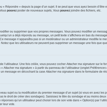
 « Répondre » depuis la page d’un sujet. Il se peut que vous ayez besoin d’être e
: Vous
pouvez
poster de nouveaux sujets, Vous
pouvez
joindre des fichiers, etc.
modifier ou supprimer que vos propres messages. Vous pouvez modifier un message
lqu’un a déjà répondu au message, un petit texte s’affichera en bas du message ind
n. Ce message n’apparaîtra pas si un modérateur ou un administrateur modifie le mes
ive. Notez que les utilisateurs ne peuvent pas supprimer un message une fois que qu
e l’utilisateur. Une fois créée, vous pouvez cocher
Attacher ma signature
sur le fo
 « Attacher ma signature » à partir du panneau de l’utilisateur (onglet
Préférences 
 à un message en décochant la case
Attacher ma signature
dans le formulaire de ré
ouveau sujet ou la modification du premier message d’un sujet (si vous en avez les p
 le droit de créer des sondages). Saisissez le titre du sondage et au moins deux o
onses qu’un utilisateur peut choisir lors de son vote dans « Option(s) par l’utilis
er leur vote.