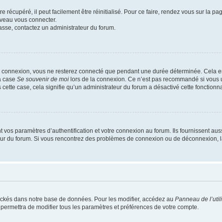
 récupéré, il peut facilement être réinitialisé. Pour ce faire, rendez vous sur la p
uveau vous connecter.
passe, contactez un administrateur du forum.
e connexion, vous ne resterez connecté que pendant une durée déterminée. Cela em
la case
Se souvenir de moi
lors de la connexion. Ce n’est pas recommandé si vous u
s cette case, cela signifie qu’un administrateur du forum a désactivé cette fonctionna
os paramètres d’authentification et votre connexion au forum. Ils fournissent aussi
teur du forum. Si vous rencontrez des problèmes de connexion ou de déconnexion, l
ockés dans notre base de données. Pour les modifier, accédez au
Panneau de l’util
 permettra de modifier tous les paramètres et préférences de votre compte.