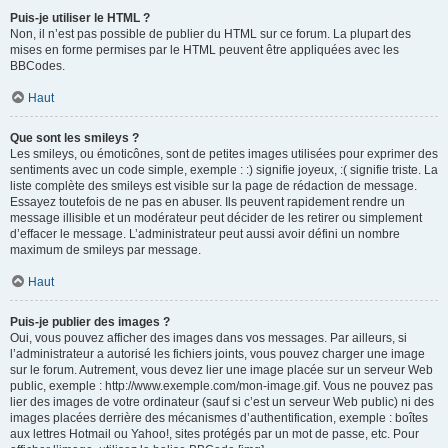
Puis-je utiliser le HTML ?
Non, il n’est pas possible de publier du HTML sur ce forum. La plupart des
mises en forme permises par le HTML peuvent être appliquées avec les
BBCodes.
Haut
Que sont les smileys ?
Les smileys, ou émoticônes, sont de petites images utilisées pour exprimer des
sentiments avec un code simple, exemple : :) signifie joyeux, :( signifie triste. La
liste complète des smileys est visible sur la page de rédaction de message.
Essayez toutefois de ne pas en abuser. Ils peuvent rapidement rendre un
message illisible et un modérateur peut décider de les retirer ou simplement
d’effacer le message. L’administrateur peut aussi avoir défini un nombre
maximum de smileys par message.
Haut
Puis-je publier des images ?
Oui, vous pouvez afficher des images dans vos messages. Par ailleurs, si
l’administrateur a autorisé les fichiers joints, vous pouvez charger une image
sur le forum. Autrement, vous devez lier une image placée sur un serveur Web
public, exemple : http://www.exemple.com/mon-image.gif. Vous ne pouvez pas
lier des images de votre ordinateur (sauf si c’est un serveur Web public) ni des
images placées derrière des mécanismes d’authentification, exemple : boîtes
aux lettres Hotmail ou Yahoo!, sites protégés par un mot de passe, etc. Pour