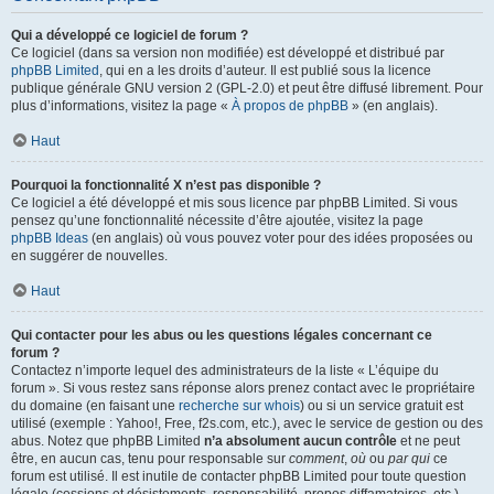
Qui a développé ce logiciel de forum ?
Ce logiciel (dans sa version non modifiée) est développé et distribué par
phpBB Limited
, qui en a les droits d’auteur. Il est publié sous la licence
publique générale GNU version 2 (GPL-2.0) et peut être diffusé librement. Pour
plus d’informations, visitez la page «
À propos de phpBB
» (en anglais).
Haut
Pourquoi la fonctionnalité X n’est pas disponible ?
Ce logiciel a été développé et mis sous licence par phpBB Limited. Si vous
pensez qu’une fonctionnalité nécessite d’être ajoutée, visitez la page
phpBB Ideas
(en anglais) où vous pouvez voter pour des idées proposées ou
en suggérer de nouvelles.
Haut
Qui contacter pour les abus ou les questions légales concernant ce
forum ?
Contactez n’importe lequel des administrateurs de la liste « L’équipe du
forum ». Si vous restez sans réponse alors prenez contact avec le propriétaire
du domaine (en faisant une
recherche sur whois
) ou si un service gratuit est
utilisé (exemple : Yahoo!, Free, f2s.com, etc.), avec le service de gestion ou des
abus. Notez que phpBB Limited
n’a absolument aucun contrôle
et ne peut
être, en aucun cas, tenu pour responsable sur
comment
,
où
ou
par qui
ce
forum est utilisé. Il est inutile de contacter phpBB Limited pour toute question