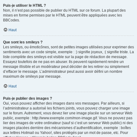
Puis-je utiliser le HTML ?
Non, il n’est pas possible de publier du HTML sur ce forum. La plupart des
mises en forme permises par le HTML peuvent être appliquées avec les
BBCodes.
Haut
Que sont les smileys ?
Les smileys, ou émoticônes, sont de petites images utilisées pour exprimer des
sentiments avec un code simple, exemple : :) signifie joyeux, :( signifie triste. La
liste complète des smileys est visible sur la page de rédaction de message.
Essayez toutefois de ne pas en abuser. Ils peuvent rapidement rendre un
message illisible et un modérateur peut décider de les retirer ou simplement
d’effacer le message. L’administrateur peut aussi avoir défini un nombre
maximum de smileys par message.
Haut
Puis-je publier des images ?
Oui, vous pouvez afficher des images dans vos messages. Par ailleurs, si
l’administrateur a autorisé les fichiers joints, vous pouvez charger une image
sur le forum. Autrement, vous devez lier une image placée sur un serveur Web
public, exemple : http://www.exemple.com/mon-image.gif. Vous ne pouvez pas
lier des images de votre ordinateur (sauf si c’est un serveur Web public) ni des
images placées derrière des mécanismes d’authentification, exemple : boîtes
aux lettres Hotmail ou Yahoo!, sites protégés par un mot de passe, etc. Pour