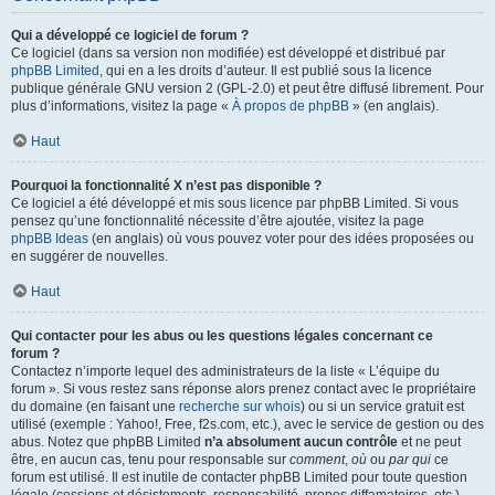
Qui a développé ce logiciel de forum ?
Ce logiciel (dans sa version non modifiée) est développé et distribué par
phpBB Limited
, qui en a les droits d’auteur. Il est publié sous la licence
publique générale GNU version 2 (GPL-2.0) et peut être diffusé librement. Pour
plus d’informations, visitez la page «
À propos de phpBB
» (en anglais).
Haut
Pourquoi la fonctionnalité X n’est pas disponible ?
Ce logiciel a été développé et mis sous licence par phpBB Limited. Si vous
pensez qu’une fonctionnalité nécessite d’être ajoutée, visitez la page
phpBB Ideas
(en anglais) où vous pouvez voter pour des idées proposées ou
en suggérer de nouvelles.
Haut
Qui contacter pour les abus ou les questions légales concernant ce
forum ?
Contactez n’importe lequel des administrateurs de la liste « L’équipe du
forum ». Si vous restez sans réponse alors prenez contact avec le propriétaire
du domaine (en faisant une
recherche sur whois
) ou si un service gratuit est
utilisé (exemple : Yahoo!, Free, f2s.com, etc.), avec le service de gestion ou des
abus. Notez que phpBB Limited
n’a absolument aucun contrôle
et ne peut
être, en aucun cas, tenu pour responsable sur
comment
,
où
ou
par qui
ce
forum est utilisé. Il est inutile de contacter phpBB Limited pour toute question