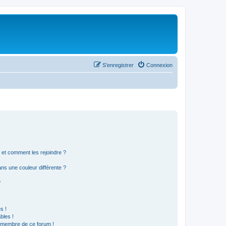
S’enregistrer
Connexion
s et comment les rejoindre ?
s une couleur différente ?
?
s !
bles !
n membre de ce forum !