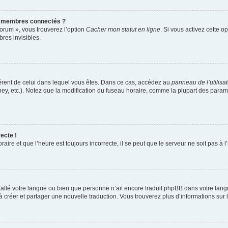
s membres connectés ?
forum », vous trouverez l’option
Cacher mon statut en ligne
. Si vous activez cette o
es invisibles.
ifférent de celui dans lequel vous êtes. Dans ce cas, accédez au
panneau de l’utilisa
ney, etc.). Notez que la modification du fuseau horaire, comme la plupart des para
ecte !
aire et que l’heure est toujours incorrecte, il se peut que le serveur ne soit pas à
installé votre langue ou bien que personne n’ait encore traduit phpBB dans votre l
s à créer et partager une nouvelle traduction. Vous trouverez plus d’informations sur l