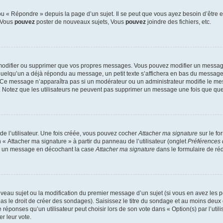
 « Répondre » depuis la page d’un sujet. Il se peut que vous ayez besoin d’être e
: Vous
pouvez
poster de nouveaux sujets, Vous
pouvez
joindre des fichiers, etc.
modifier ou supprimer que vos propres messages. Vous pouvez modifier un message
lqu’un a déjà répondu au message, un petit texte s’affichera en bas du message ind
n. Ce message n’apparaîtra pas si un modérateur ou un administrateur modifie le mes
ive. Notez que les utilisateurs ne peuvent pas supprimer un message une fois que qu
e l’utilisateur. Une fois créée, vous pouvez cocher
Attacher ma signature
sur le fo
 « Attacher ma signature » à partir du panneau de l’utilisateur (onglet
Préférences 
 à un message en décochant la case
Attacher ma signature
dans le formulaire de ré
ouveau sujet ou la modification du premier message d’un sujet (si vous en avez les p
 le droit de créer des sondages). Saisissez le titre du sondage et au moins deux o
onses qu’un utilisateur peut choisir lors de son vote dans « Option(s) par l’utilis
er leur vote.