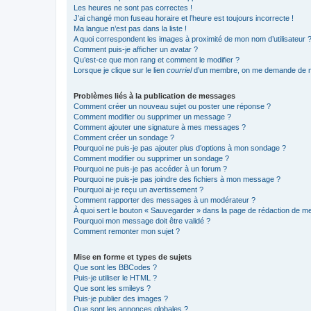
Les heures ne sont pas correctes !
J’ai changé mon fuseau horaire et l’heure est toujours incorrecte !
Ma langue n’est pas dans la liste !
A quoi correspondent les images à proximité de mon nom d’utilisateur 
Comment puis-je afficher un avatar ?
Qu’est-ce que mon rang et comment le modifier ?
Lorsque je clique sur le lien
courriel
d’un membre, on me demande de m
Problèmes liés à la publication de messages
Comment créer un nouveau sujet ou poster une réponse ?
Comment modifier ou supprimer un message ?
Comment ajouter une signature à mes messages ?
Comment créer un sondage ?
Pourquoi ne puis-je pas ajouter plus d’options à mon sondage ?
Comment modifier ou supprimer un sondage ?
Pourquoi ne puis-je pas accéder à un forum ?
Pourquoi ne puis-je pas joindre des fichiers à mon message ?
Pourquoi ai-je reçu un avertissement ?
Comment rapporter des messages à un modérateur ?
À quoi sert le bouton « Sauvegarder » dans la page de rédaction de 
Pourquoi mon message doit être validé ?
Comment remonter mon sujet ?
Mise en forme et types de sujets
Que sont les BBCodes ?
Puis-je utiliser le HTML ?
Que sont les smileys ?
Puis-je publier des images ?
Que sont les annonces globales ?