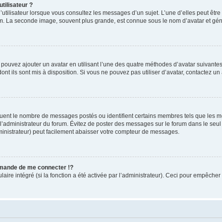
tilisateur ?
utilisateur lorsque vous consultez les messages d’un sujet. L’une d’elles peut êtr
rum. La seconde image, souvent plus grande, est connue sous le nom d’avatar et 
s pouvez ajouter un avatar en utilisant l’une des quatre méthodes d’avatar suivantes 
ont ils sont mis à disposition. Si vous ne pouvez pas utiliser d’avatar, contactez un
iquent le nombre de messages postés ou identifient certains membres tels que les 
ar l’administrateur du forum. Évitez de poster des messages sur le forum dans le seu
ministrateur) peut facilement abaisser votre compteur de messages.
mande de me connecter !?
re intégré (si la fonction a été activée par l’administrateur). Ceci pour empêcher l’u