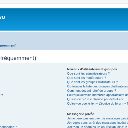
vo
réquemment)
s fréquemment)
Niveaux d’utilisateurs et groupes
Que sont les administrateurs ?
Que sont les modérateurs ?
Que sont les groupes d’utilisateurs ?
Où trouver la liste des groupes d’utilisateur
Comment devenir chef de groupe ?
 ?!
Pourquoi certains membres apparaissent dan
Qu’est-ce qu’un « Groupe par défaut » ?
Qu’est-ce que le lien « L’équipe du forum » 
Messagerie privée
Je ne peux pas envoyer de messages privé
Je reçois sans arrêt des messages indésira
 connectés ?
J’ai reçu un spam ou un courriel abusif d’u