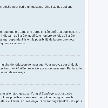
nregistré pour écrire un message. Une liste des options
 (quelquefois dans une durée limitée après sa publication) en
iquant qu’il a été modifié, le nombre de fois qu’il a été
sage, cependant ils ont la possibilité de laisser une note
elqu’un y a répondu.
rmulaire de rédaction de message. Vous pouvez aussi ajouter
du forum --> Modifier les préférences de message
). Par la suite,
daction de message.
ermissions), cliquez sur l’onglet
Sondage
sous la partie
ptions possibles, saisissez une option par ligne dans le
ateur », limiter la durée en jours du sondage (mettre « 0 » pour