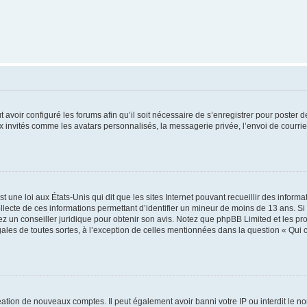
t avoir configuré les forums afin qu’il soit nécessaire de s’enregistrer pour poster
x invités comme les avatars personnalisés, la messagerie privée, l’envoi de courri
t une loi aux États-Unis qui dit que les sites Internet pouvant recueillir des infor
ollecte de ces informations permettant d’identifier un mineur de moins de 13 ans. S
tez un conseiller juridique pour obtenir son avis. Notez que phpBB Limited et les pr
gales de toutes sortes, à l’exception de celles mentionnées dans la question « Qui
réation de nouveaux comptes. Il peut également avoir banni votre IP ou interdit le no