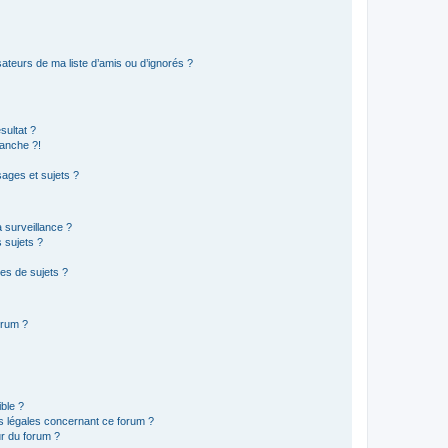
ateurs de ma liste d’amis ou d’ignorés ?
sultat ?
anche ?!
ages et sujets ?
a surveillance ?
 sujets ?
es de sujets ?
orum ?
ible ?
ns légales concernant ce forum ?
r du forum ?