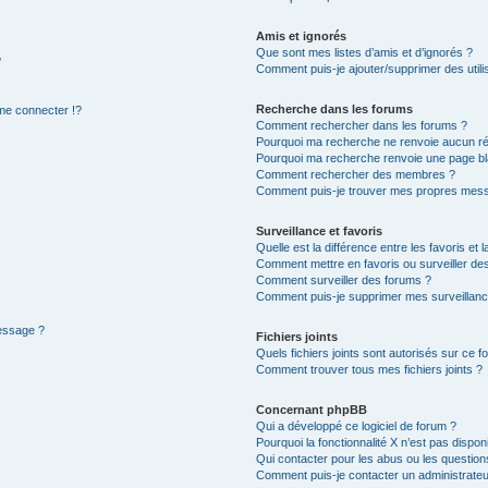
Amis et ignorés
Que sont mes listes d’amis et d’ignorés ?
?
Comment puis-je ajouter/supprimer des utilis
Recherche dans les forums
e connecter !?
Comment rechercher dans les forums ?
Pourquoi ma recherche ne renvoie aucun ré
Pourquoi ma recherche renvoie une page bl
Comment rechercher des membres ?
Comment puis-je trouver mes propres mess
Surveillance et favoris
Quelle est la différence entre les favoris et l
Comment mettre en favoris ou surveiller des
Comment surveiller des forums ?
Comment puis-je supprimer mes surveillanc
message ?
Fichiers joints
Quels fichiers joints sont autorisés sur ce f
Comment trouver tous mes fichiers joints ?
Concernant phpBB
Qui a développé ce logiciel de forum ?
Pourquoi la fonctionnalité X n’est pas dispon
Qui contacter pour les abus ou les questio
Comment puis-je contacter un administrateu