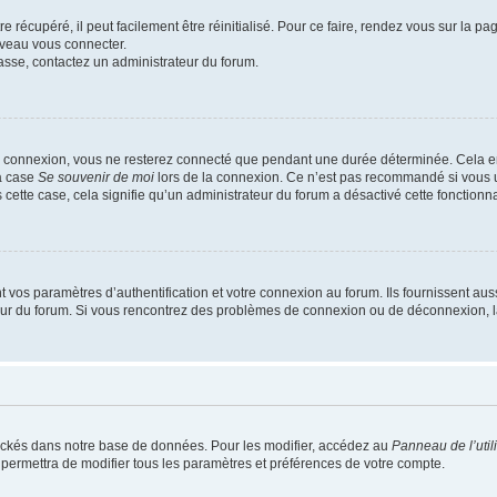
 récupéré, il peut facilement être réinitialisé. Pour ce faire, rendez vous sur la p
uveau vous connecter.
passe, contactez un administrateur du forum.
e connexion, vous ne resterez connecté que pendant une durée déterminée. Cela em
la case
Se souvenir de moi
lors de la connexion. Ce n’est pas recommandé si vous u
s cette case, cela signifie qu’un administrateur du forum a désactivé cette fonctionna
os paramètres d’authentification et votre connexion au forum. Ils fournissent aussi
teur du forum. Si vous rencontrez des problèmes de connexion ou de déconnexion, l
ockés dans notre base de données. Pour les modifier, accédez au
Panneau de l’util
 permettra de modifier tous les paramètres et préférences de votre compte.